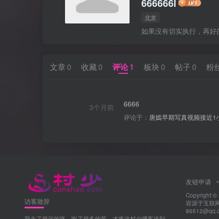
666666l
北京
如果没有切实执行，再好
文章
0
收藏
0
评论
1
板块
0
帖子
0
粉
6666
3个月前
评论于：
唐嫣早期写真视频接近1
友链申请
Copyright ©
访客致辞
容源于互联网
86512@q
我走了很远的路，吃了很多的苦，才将这村少博客送到