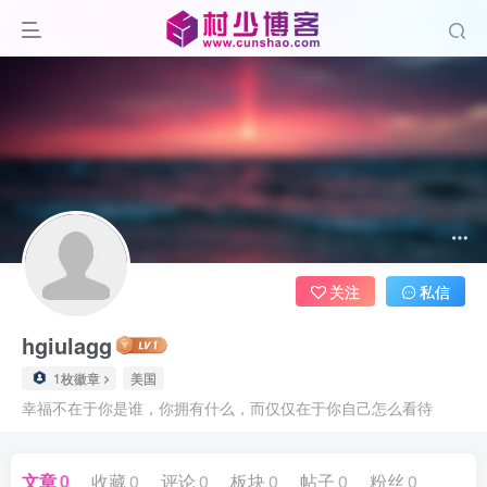
关注
私信
hgiulagg
1枚徽章
美国
幸福不在于你是谁，你拥有什么，而仅仅在于你自己怎么看待
文章
0
收藏
0
评论
0
板块
0
帖子
0
粉丝
0