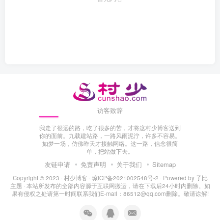
访客致辞
我走了很远的路，吃了很多的苦，才将这村少博客送到
你的面前。九载建站路，一路风雨泥泞，许多不容易。
如梦一场，仿佛昨天才接触网络。这一路，信念很简
单，把站做下去。
友链申请
免责声明
关于我们
Sitemap
Copyright © 2023 ·
村少博客
·
琼ICP备2021002548号-2
· Powered by
子比
主题
· 本站所发布的全部内容源于互联网搬运，请在下载后24小时内删除。如
果有侵权之处请第一时间联系我们E-mail：86512@qq.com删除。敬请谅解!