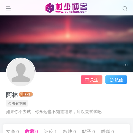
关注
私信
阿林
台湾省中国
如果你不去试，你永远也不知道结果，所以去试试吧
文章
0
收藏
0
评论
1
板块
0
帖子
0
粉丝
0