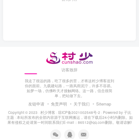
访客致辞
我走了很远的路，吃了很多的苦，才将这村少博客送到
你的面前。九载建站路，一路风雨泥泞，许多不容易。
如梦一场，仿佛昨天才接触网络。这一路，信念很简
单，把站做下去。
友链申请
免责声明
关于我们
Sitemap
Copyright © 2023 ·
村少博客
·
琼ICP备2021002548号-2
· Powered by
子比
主题
· 本站所发布的全部内容源于互联网搬运，请在下载后24小时内删除。如
果有侵权之处请第一时间联系我们E-mail：86512@qq.com删除。敬请谅解!