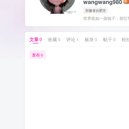
wangwang980
安徽省合肥市
世界犹如一面镜子：朝它
文章
0
收藏
0
评论
1
板块
0
帖子
0
粉
发布
0