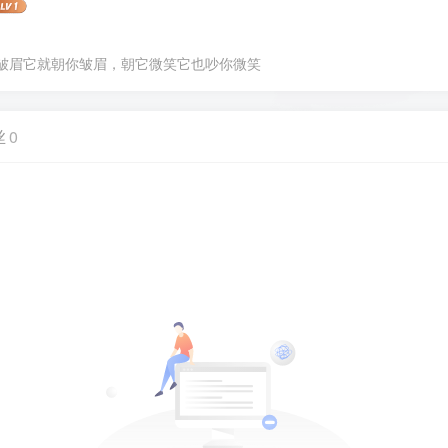
皱眉它就朝你皱眉，朝它微笑它也吵你微笑
丝
0