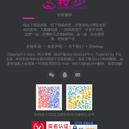
访客致辞
我走了很远的路，吃了很多的苦，才将这村少博客送到
你的面前。九载建站路，一路风雨泥泞，许多不容易。
如梦一场，仿佛昨天才接触网络。这一路，信念很简
单，把站做下去。
友链申请
免责声明
关于我们
Sitemap
Copyright © 2023 ·
村少博客
·
琼ICP备2021002548号-2
· Powered by
子比
主题
· 本站所发布的全部内容源于互联网搬运，请在下载后24小时内删除。如
果有侵权之处请第一时间联系我们E-mail：86512@qq.com删除。敬请谅解!
扫码加入QQ交流群
扫码关注微信公众号