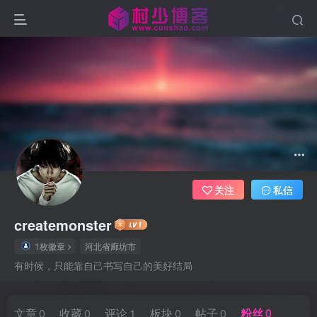
关注
私信
createmonster
1枚徽章
河北省廊坊市
有时候，只能靠自己书写自己的美好结局
文章
0
收藏
0
评论
1
板块
0
帖子
0
粉丝
0