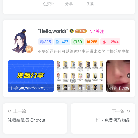
点赞
9
分享
收藏
"Hello,world!"
关注
325
1427
89
288
112W+
不要延迟任何可以给你的生活带来欢笑与快乐的事情
抖音600w粉丝抖音网红痞幼一手资料 877P 500M 含私拍
斗鱼红人 腐团儿 含付费 大尺写真 32套
上一篇
下一篇
视频编辑器 Shotcut
打卡免费领取物品