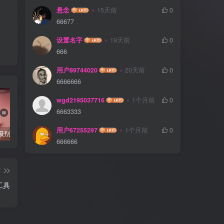
悬念
15天前
0
66677
设置名字
19天前
0
666
用户89744020
20天前
0
6666666
wgd2195037716
1个月前
0
6663333
用户67255297
1个月前
0
抖音千万级别粉丝【你的欲梦】直播真空露点视频
唐嫣早期写真视频接近1小时高清无水印
完美可用的iOS自签工具Sideloadly
666666
篇
工具