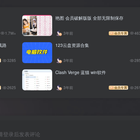
艳图 会员破解版版 全部无限制保存
1.7W+
3年前
46
会员专属
线路
123云盘资源合集
3285
3年前
28
Clash Verge 蓝猫 win软件
2625
3年前
26
会员专属
请登录后发表评论