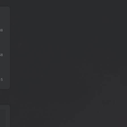
38
58
15