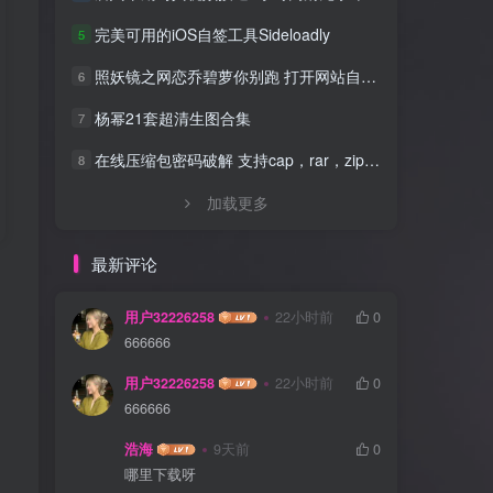
完美可用的iOS自签工具Sideloadly
5
照妖镜之网恋乔碧萝你别跑 打开网站自动拍照源码
6
杨幂21套超清生图合集
7
在线压缩包密码破解 支持cap，rar，zip，7z，excel，ppt，word，office等文件
8
加载更多
最新评论
用户32226258
22小时前
0
666666
用户32226258
22小时前
0
666666
浩海
9天前
0
哪里下载呀