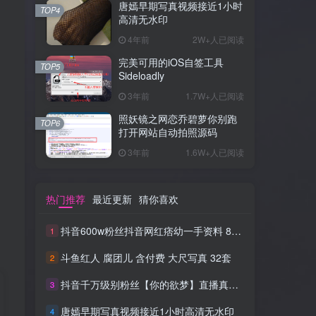
唐嫣早期写真视频接近1小时
TOP4
高清无水印
4年前
2W+人已阅读
完美可用的iOS自签工具
TOP5
Sideloadly
3年前
1.7W+人已阅读
照妖镜之网恋乔碧萝你别跑
TOP6
打开网站自动拍照源码
3年前
1.6W+人已阅读
热门推荐
最近更新
猜你喜欢
抖音600w粉丝抖音网红痞幼一手资料 877P 500M 含私拍
1
斗鱼红人 腐团儿 含付费 大尺写真 32套
2
抖音千万级别粉丝【你的欲梦】直播真空露点视频
3
唐嫣早期写真视频接近1小时高清无水印
4