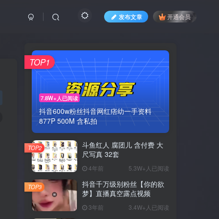
发布文章
开通会员
TOP1
7.8W+人已阅读
抖音600w粉丝抖音网红痞幼一手资料
877P 500M 含私拍
斗鱼红人 腐团儿 含付费 大
TOP2
尺写真 32套
4年前
5.3W+人已阅读
抖音千万级别粉丝【你的欲
TOP3
梦】直播真空露点视频
3年前
3.4W+人已阅读