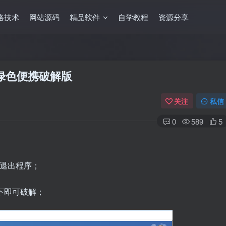
络技术
网站源码
精品软件
自学教程
资源分享
ro 绿色便携破解版
关注
私信
0
589
5
彻底退出程序；
录下即可破解；