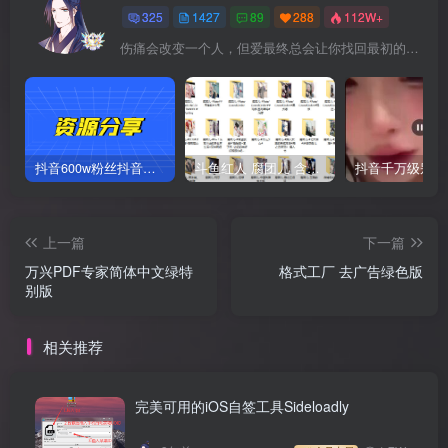
325
1427
89
288
112W+
伤痛会改变一个人，但爱最终总会让你找回最初的自己
抖音600w粉丝抖音网红痞幼一手资料 877P 500M 含私拍
斗鱼红人 腐团儿 含付费 大尺写真 32套
上一篇
下一篇
万兴PDF专家简体中文绿特
格式工厂 去广告绿色版
别版
相关推荐
完美可用的iOS自签工具Sideloadly