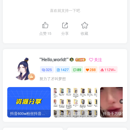
喜欢就支持一下吧
点赞
15
分享
收藏
"Hello,world!"
关注
325
1427
89
288
112W+
努力了才叫梦想
抖音600w粉丝抖音网红痞幼一手资料 877P 500M 含私拍
斗鱼红人 腐团儿 含付费 大尺写真 32套