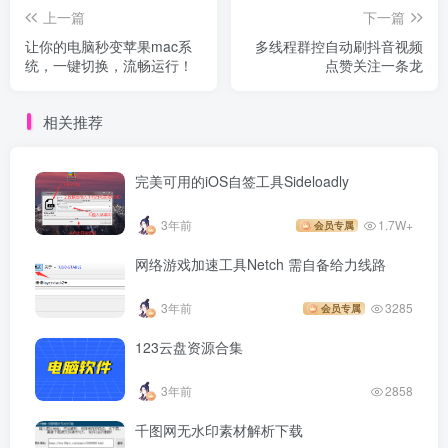
上一篇
下一篇
让你的电脑秒变苹果mac系
多线程群控自动刷抖音视频
统，一键切换，流畅运行！
点赞关注一条龙
相关推荐
完美可用的iOS自签工具Sideloadly
3年前
1.7W+
会员专属
网络游戏加速工具Netch 需自备给力线路
3年前
3285
会员专属
123云盘资源合集
3年前
2858
千图网无水印素材解析下载