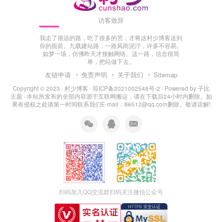
访客致辞
我走了很远的路，吃了很多的苦，才将这村少博客送到
你的面前。九载建站路，一路风雨泥泞，许多不容易。
如梦一场，仿佛昨天才接触网络。这一路，信念很简
单，把站做下去。
友链申请
免责声明
关于我们
Sitemap
Copyright © 2023 ·
村少博客
·
琼ICP备2021002548号-2
· Powered by
子比
主题
· 本站所发布的全部内容源于互联网搬运，请在下载后24小时内删除。如
果有侵权之处请第一时间联系我们E-mail：86512@qq.com删除。敬请谅解!
扫码加入QQ交流群
扫码关注微信公众号