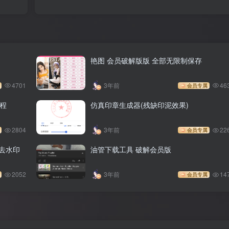
艳图 会员破解版版 全部无限制保存
4701
3年前
46
会员专属
教程
仿真印章生成器(残缺印泥效果)
2804
3年前
22
会员专属
卡去水印
油管下载工具 破解会员版
2052
3年前
14
会员专属