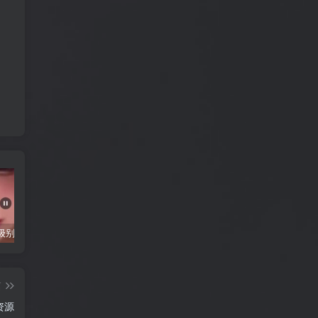
抖音千万级别粉丝【你的欲梦】直播真空露点视频
唐嫣早期写真视频接近1小时高清无水印
完美可用的iOS自签工具Sideloadly
篇
资源