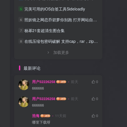
完美可用的iOS自签工具Sideloadly
5
照妖镜之网恋乔碧萝你别跑 打开网站自动拍照源码
6
杨幂21套超清生图合集
7
在线压缩包密码破解 支持cap，rar，zip，7z，excel，ppt，word，office等文件
8
加载更多
最新评论
用户32226258
前天
0
666666
用户32226258
前天
0
666666
浩海
11天前
0
哪里下载呀