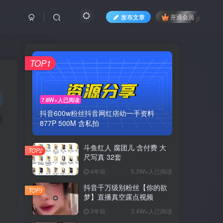
发布文章
开通会员
TOP1
7.8W+人已阅读
抖音600w粉丝抖音网红痞幼一手资料
877P 500M 含私拍
斗鱼红人 腐团儿 含付费 大
TOP2
尺写真 32套
4年前
5.3W+人已阅读
抖音千万级别粉丝【你的欲
TOP3
梦】直播真空露点视频
3年前
3.4W+人已阅读