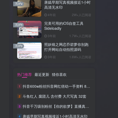
唐嫣早期写真视频接近1小时
TOP4
高清无水印
4年前
2W+人已阅读
完美可用的iOS自签工具
TOP5
Sideloadly
3年前
1.7W+人已阅读
照妖镜之网恋乔碧萝你别跑
TOP6
打开网站自动拍照源码
3年前
1.6W+人已阅读
热门推荐
最近更新
猜你喜欢
抖音600w粉丝抖音网红痞幼一手资料 877P 500M 含私拍
1
斗鱼红人 腐团儿 含付费 大尺写真 32套
2
抖音千万级别粉丝【你的欲梦】直播真空露点视频
3
唐嫣早期写真视频接近1小时高清无水印
4