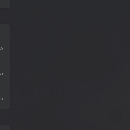
39
69
70