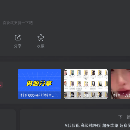
喜欢就支持一下吧
分享
收藏
+
抖音600w粉丝抖音网红痞幼一手资料 877P 500M 含私拍
斗鱼红人 腐团儿 含付费 大尺写真 32套
下一
V影影视 高级纯净版 超多线路,超多