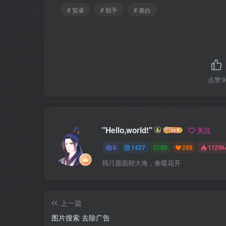
# 安卓
# 助手
# 表白
点赞
9
"Hello,world!"
关注
0
1427
89
288
112W
我只愿面朝大海，春暖花开
上一篇
图片搜索 去除广告