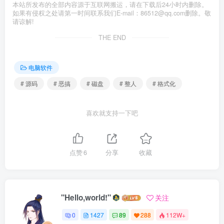
本站所发布的全部内容源于互联网搬运，请在下载后24小时内删除。
如果有侵权之处请第一时间联系我们E-mail：86512@qq.com删除。敬
请谅解!
THE END
电脑软件
# 源码
# 恶搞
# 磁盘
# 整人
# 格式化
喜欢就支持一下吧
点赞
6
分享
收藏
"Hello,world!"
关注
0
1427
89
288
112W+