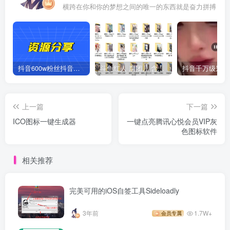
横跨在你和你的梦想之间的唯一的东西就是奋力拼搏
抖音600w粉丝抖音网红痞幼一手资料 877P 500M 含私拍
斗鱼红人 腐团儿 含付费 大尺写真 32套
上一篇
下一篇
ICO图标一键生成器
一键点亮腾讯心悦会员VIP灰
色图标软件
相关推荐
完美可用的iOS自签工具Sideloadly
3年前
1.7W+
会员专属