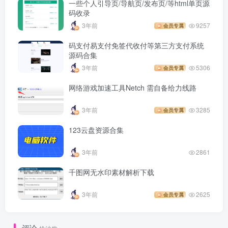
一些个人引导页/导航页/发布页/等html单页源
码收录
3年前
9257
会员专属
码支付易支付免签代收付等第三方支付系统
源码合集
3年前
5306
会员专属
网络游戏加速工具Netch 需自备给力线路
3年前
3285
会员专属
123云盘资源合集
3年前
2861
千图网无水印素材解析下载
3年前
2625
会员专属
评论