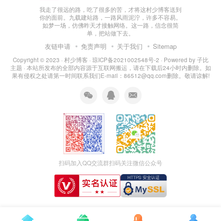
我走了很远的路，吃了很多的苦，才将这村少博客送到
你的面前。九载建站路，一路风雨泥泞，许多不容易。
如梦一场，仿佛昨天才接触网络。这一路，信念很简
单，把站做下去。
友链申请
免责声明
关于我们
Sitemap
Copyright © 2023 ·
村少博客
·
琼ICP备2021002548号-2
· Powered by
子比
主题
· 本站所发布的全部内容源于互联网搬运，请在下载后24小时内删除。如
果有侵权之处请第一时间联系我们E-mail：86512@qq.com删除。敬请谅解!
扫码加入QQ交流群
扫码关注微信公众号