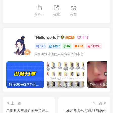
点赞
11
分享
收藏
"Hello,world!"
关注
325
1427
89
288
112W+
只有困难才能使人显出自己的本色
抖音600w粉丝抖音网红痞幼一手资料 877P 500M 含私拍
斗鱼红人 腐团儿 含付费 大尺写真 32套
上一篇
下一篇
录制各大主流直播平台并上
Tailor 视频智能裁剪 视频生