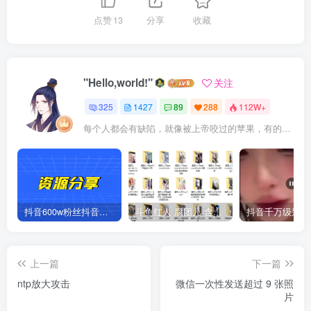
点赞
13
分享
收藏
"Hello,world!"
关注
325
1427
89
288
112W+
每个人都会有缺陷，就像被上帝咬过的苹果，有的人缺陷比较大，正是因为上帝特别喜欢他的芬芳
抖音600w粉丝抖音网红痞幼一手资料 877P 500M 含私拍
斗鱼红人 腐团儿 含付费 大尺写真 32套
上一篇
下一篇
ntp放大攻击
微信一次性发送超过 9 张照
片