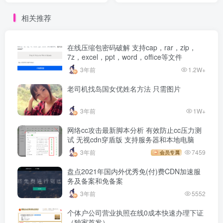
相关推荐
在线压缩包密码破解 支持cap，rar，zip，
7z，excel，ppt，word，office等文件
3年前
1.2W+
老司机找岛国女优姓名方法 只需图片
3年前
1W+
网络cc攻击最新脚本分析 有效防止cc压力测
试 无视cdn穿盾版 支持服务器和本地电脑
3年前
7459
会员专属
盘点2021年国内外优秀免(付)费CDN加速服
务及备案和免备案
3年前
5552
个体户公司营业执照在线0成本快速办理下证
（独家首发）