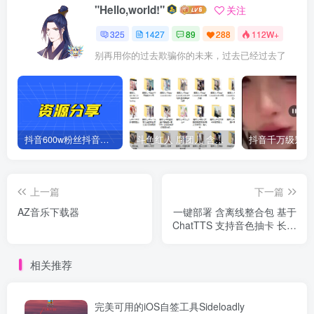
"Hello,world!"
关注
325
1427
89
288
112W+
别再用你的过去欺骗你的未来，过去已经过去了
抖音600w粉丝抖音网红痞幼一手资料 877P 500M 含私拍
斗鱼红人 腐团儿 含付费 大尺写真 32套
上一篇
下一篇
AZ音乐下载器
一键部署 含离线整合包 基于
ChatTTS 支持音色抽卡 长音
频生成和分角色朗读 简单易
用 无需复杂安装
相关推荐
完美可用的iOS自签工具Sideloadly