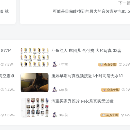
下一
激 就
可能是目前能找到的最大的音效素材包85.5
877P
斗鱼红人 腐团儿 含付费 大尺写真 32套
7.8W+
4年前
5.3
会员专属
真空露点
唐嫣早期写真视频接近1小时高清无水印
3.4W+
4年前
2
会员专属
淘宝买家秀照片 内衣秀真实无滤镜
1.6W+
3年前
42
会员专属