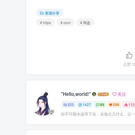
资源分享
# https
# com
# 网盘
点赞
1
"Hello,world!"
关注
325
1427
89
288
11
你不可能永远等下去，去做点儿什么，让