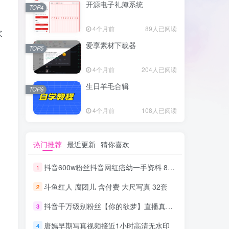
开源电子礼簿系统
TOP4
4个月前
89人已阅读
次
爱享素材下载器
TOP5
4个月前
204人已阅读
生日羊毛合辑
TOP6
4个月前
108人已阅读
热门推荐
最近更新
猜你喜欢
抖音600w粉丝抖音网红痞幼一手资料 877P 500M 含私拍
1
斗鱼红人 腐团儿 含付费 大尺写真 32套
2
抖音千万级别粉丝【你的欲梦】直播真空露点视频
3
唐嫣早期写真视频接近1小时高清无水印
4