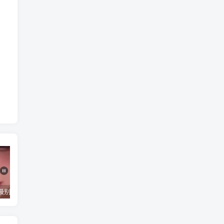
抖音千万级别粉丝【你的欲梦】直播真空露点视频
唐嫣早期写真视频接近1小时高清无水印
完美可用的iOS自签工具Sideloadly