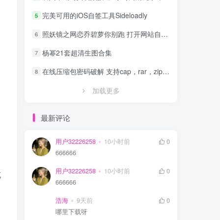
完美可用的iOS自签工具Sideloadly
5
照妖镜之网恋乔碧萝你别跑 打开网站自动拍照源码
6
杨幂21套超清生图合集
7
在线压缩包密码破解 支持cap，rar，zip，7z，excel，ppt，word，office等文件
8
加载更多
最新评论
用户32226258
10小时前
0
666666
用户32226258
10小时前
0
览
666666
浩海
9天前
0
哪里下载呀