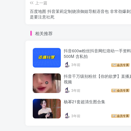
上一篇
百度地图 抖音茉莉定制烧浪御姐导航语音包 非常劲爆刺
是要注意社死
相关推荐
抖音600w粉丝抖音网红痞幼一手资料 
500M 含私拍
3年前
会员专属
抖音千万级别粉丝【你的欲梦】直播
视频
3年前
会员专属
杨幂21套超清生图合集
3年前
会员专属