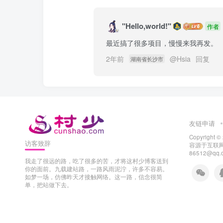
"Hello,world!"
作者
最近搞了很多项目，慢慢来我再发。
2年前
@
Hsia
回复
湖南省长沙市
友链申请
Copyright ©
访客致辞
容源于互联网
86512@q
我走了很远的路，吃了很多的苦，才将这村少博客送到
你的面前。九载建站路，一路风雨泥泞，许多不容易。
如梦一场，仿佛昨天才接触网络。这一路，信念很简
单，把站做下去。