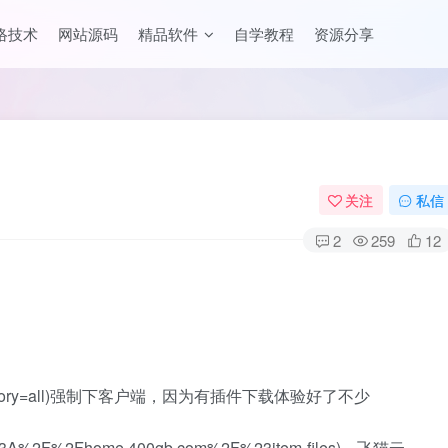
络技术
网站源码
精品软件
自学教程
资源分享
关注
私信
2
259
12
index?category=all)强制下客户端，因为有插件下载体验好了不少
https%3A%2F%2Fhome.400gb.com%2F%23item-files)、飞猫云