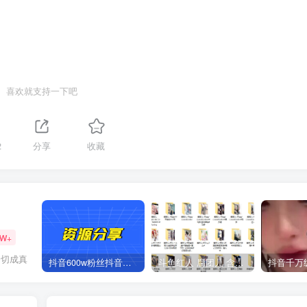
喜欢就支持一下吧
2
分享
收藏
2W+
一切成真
抖音600w粉丝抖音网红痞幼一手资料 877P 500M 含私拍
斗鱼红人 腐团儿 含付费 大尺写真 32套