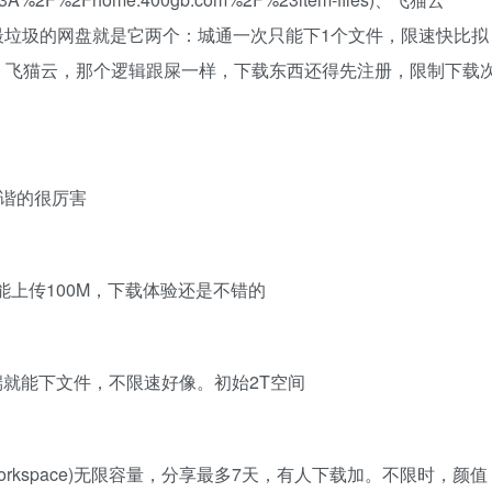
p.html)世界上最垃圾的网盘就是它两个：城通一次只能下1个文件，限速快比拟
；飞猫云，那个逻辑跟屎一样，下载东西还得先注册，限制下载
谐资源和谐的很厉害
，但一次只能上传100M，下载体验还是不错的
)不用下载客户端就能下文件，不限速好像。初始2T空间
p&listview=workspace)无限容量，分享最多7天，有人下载加。不限时，颜值