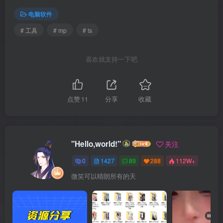
电脑软件
# 工具
# mp
# ts
喜欢就支持一下吧
点赞
11
分享
收藏
"Hello,world!"
关注
0
1427
89
288
112W+
微笑可以晴朗所有的天