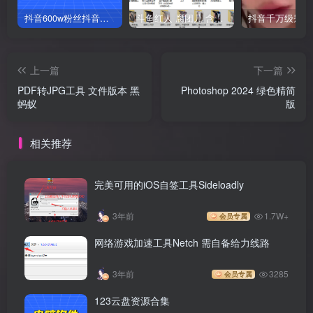
抖音600w粉丝抖音网红痞幼一手资料 877P 500M 含私拍
斗鱼红人 腐团儿 含付费 大尺写真 32套
上一篇
下一篇
PDF转JPG工具 文件版本 黑
Photoshop 2024 绿色精简
蚂蚁
版
相关推荐
完美可用的iOS自签工具Sideloadly
3年前
1.7W+
会员专属
网络游戏加速工具Netch 需自备给力线路
3年前
3285
会员专属
123云盘资源合集