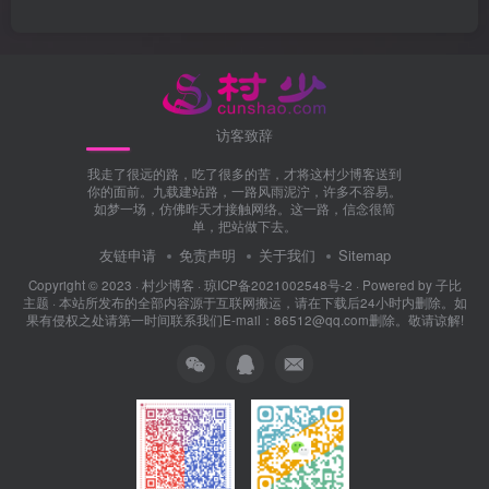
访客致辞
我走了很远的路，吃了很多的苦，才将这村少博客送到
你的面前。九载建站路，一路风雨泥泞，许多不容易。
如梦一场，仿佛昨天才接触网络。这一路，信念很简
单，把站做下去。
友链申请
免责声明
关于我们
Sitemap
Copyright © 2023 ·
村少博客
·
琼ICP备2021002548号-2
· Powered by
子比
主题
· 本站所发布的全部内容源于互联网搬运，请在下载后24小时内删除。如
果有侵权之处请第一时间联系我们E-mail：86512@qq.com删除。敬请谅解!