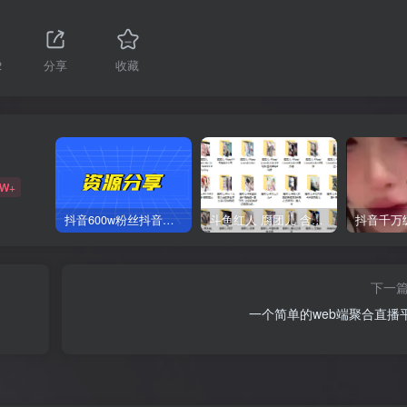
2
分享
收藏
2W+
抖音600w粉丝抖音网红痞幼一手资料 877P 500M 含私拍
斗鱼红人 腐团儿 含付费 大尺写真 32套
下一
一个简单的web端聚合直播