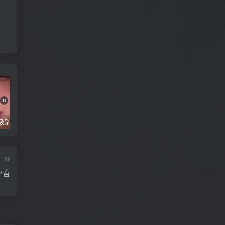
抖音千万级别粉丝【你的欲梦】直播真空露点视频
唐嫣早期写真视频接近1小时高清无水印
完美可用的iOS自签工具Sideloadly
篇
平台