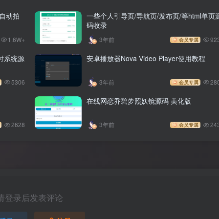
自动拍
一些个人引导页/导航页/发布页/等html单页
码收录
1.6W+
3年前
92
会员专属
付系统源
安卓播放器Nova Video Player使用教程
5306
3年前
28
会员专属
在线网恋乔碧萝照妖镜源码 美化版
2628
3年前
24
会员专属
请登录后发表评论