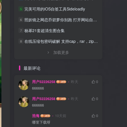
完美可用的iOS自签工具Sideloadly
5
照妖镜之网恋乔碧萝你别跑 打开网站自动拍照源码
6
杨幂21套超清生图合集
7
在线压缩包密码破解 支持cap，rar，zip，7z，excel，ppt，word，office等文件
8
加载更多
最新评论
用户32226258
昨天
0
666666
用户32226258
昨天
0
666666
浩海
10天前
0
哪里下载呀