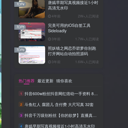
唐嫣早期写真视频接近1小时
TOP4
高清无水印
4年前
2W+人已阅读
完美可用的iOS自签工具
TOP5
Sideloadly
3年前
1.7W+人已阅读
照妖镜之网恋乔碧萝你别跑
TOP6
打开网站自动拍照源码
3年前
1.6W+人已阅读
热门推荐
最近更新
猜你喜欢
抖音600w粉丝抖音网红痞幼一手资料 877P 500M 含私拍
1
斗鱼红人 腐团儿 含付费 大尺写真 32套
2
抖音千万级别粉丝【你的欲梦】直播真空露点视频
3
唐嫣早期写真视频接近1小时高清无水印
4