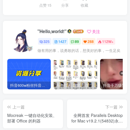
点赞
15
分享
收藏
"Hello,world!"
关注
325
1427
89
288
112W+
做有用的事，说勇敢的话，想美好的事，一生足矣
抖音600w粉丝抖音网红痞幼一手资料 877P 500M 含私拍
斗鱼红人 腐团儿 含付费 大尺写真 32套
上一篇
下一篇
Mocreak 一键自动化安装、
全网首发 Parallels Desktop
部署 Office 的利器
for Mac v19.2.1(54832)永久
直破解商业版 支持