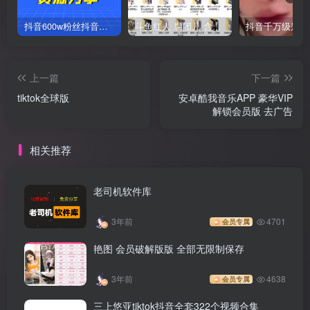
抖音600w粉丝抖音网红痞幼一手资料 877P 500M 含私拍
斗鱼红人 腐团儿 含付费 大尺写真 32套
上一篇
下一篇
tiktok全球版
安卓酷我音乐APP 豪华VIP
解锁会员版 去广告
相关推荐
老司机软件库
3年前
4701
会员专属
艳图 会员破解版版 全部无限制保存
3年前
4638
会员专属
三上悠亚tiktok抖音全套322个视频合集