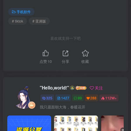
手机软件
# tiktok
# 亚洲版
喜欢就支持一下吧
点赞
10
分享
收藏
"Hello,world!"
关注
325
1427
89
288
112W+
我只愿面朝大海，春暖花开