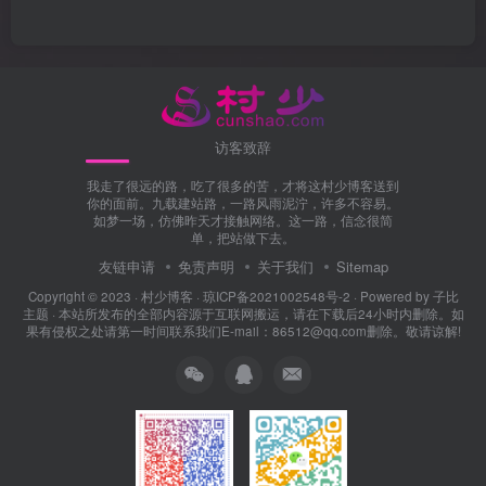
访客致辞
我走了很远的路，吃了很多的苦，才将这村少博客送到
你的面前。九载建站路，一路风雨泥泞，许多不容易。
如梦一场，仿佛昨天才接触网络。这一路，信念很简
单，把站做下去。
友链申请
免责声明
关于我们
Sitemap
Copyright © 2023 ·
村少博客
·
琼ICP备2021002548号-2
· Powered by
子比
主题
· 本站所发布的全部内容源于互联网搬运，请在下载后24小时内删除。如
果有侵权之处请第一时间联系我们E-mail：86512@qq.com删除。敬请谅解!