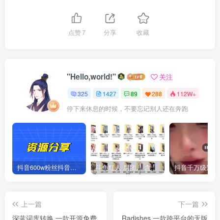
点赞
7
分享
收藏
"Hello,world!"
关注
325
1427
89
288
112W+
停下来休息的时候，不要忘记别人还在奔跑
抖音600w粉丝抖音网红痞幼一手资料 877P 500M 含私拍
斗鱼红人 腐团儿 含付费 大尺写真 32套
上一篇
下一篇
深蓝词库转换 一款开源免费
Radishes 一款跨平台的无版