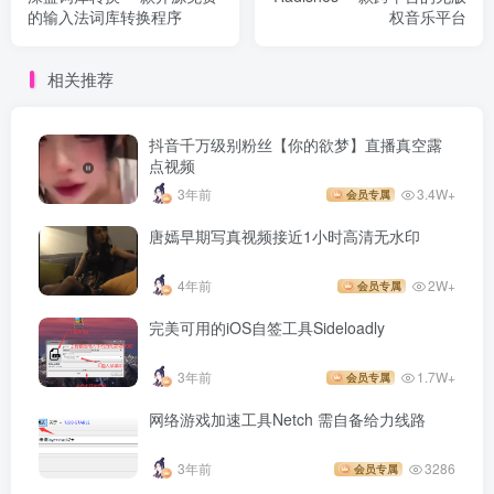
的输入法词库转换程序
权音乐平台
相关推荐
抖音千万级别粉丝【你的欲梦】直播真空露
点视频
3年前
3.4W+
会员专属
唐嫣早期写真视频接近1小时高清无水印
4年前
2W+
会员专属
完美可用的iOS自签工具Sideloadly
3年前
1.7W+
会员专属
网络游戏加速工具Netch 需自备给力线路
3年前
3286
会员专属