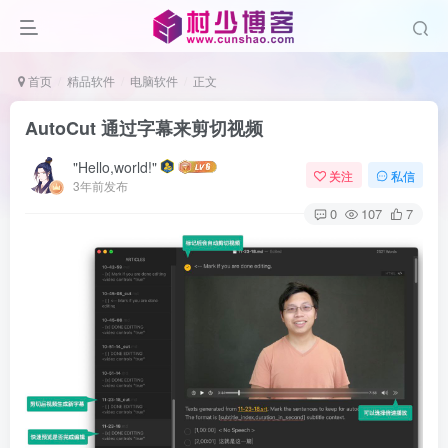
首页
精品软件
电脑软件
正文
AutoCut 通过字幕来剪切视频
"Hello,world!"
关注
私信
3年前发布
0
107
7