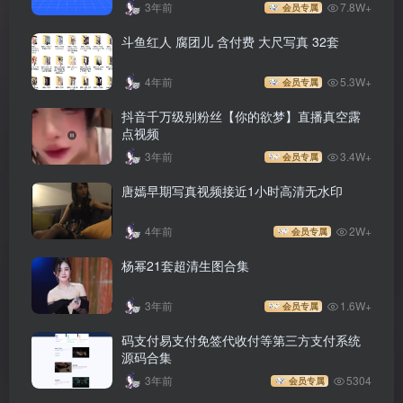
3年前
7.8W+
会员专属
斗鱼红人 腐团儿 含付费 大尺写真 32套
4年前
5.3W+
会员专属
抖音千万级别粉丝【你的欲梦】直播真空露
点视频
3年前
3.4W+
会员专属
唐嫣早期写真视频接近1小时高清无水印
4年前
2W+
会员专属
杨幂21套超清生图合集
3年前
1.6W+
会员专属
码支付易支付免签代收付等第三方支付系统
源码合集
3年前
5304
会员专属