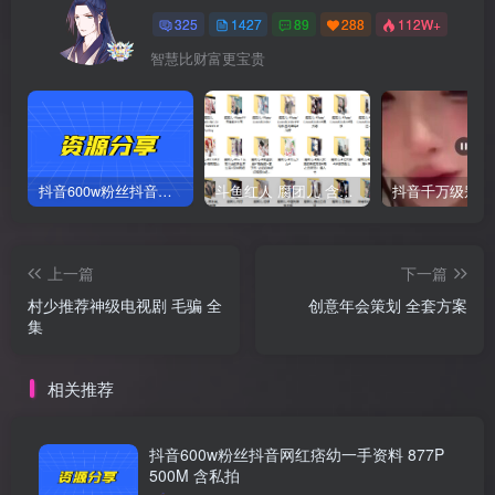
325
1427
89
288
112W+
智慧比财富更宝贵
抖音600w粉丝抖音网红痞幼一手资料 877P 500M 含私拍
斗鱼红人 腐团儿 含付费 大尺写真 32套
上一篇
下一篇
村少推荐神级电视剧 毛骗 全
创意年会策划 全套方案
集
相关推荐
抖音600w粉丝抖音网红痞幼一手资料 877P
500M 含私拍