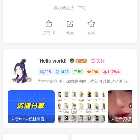
喜欢就支持一下吧
点赞
10
分享
收藏
"Hello,world!"
关注
325
1427
89
288
112W+
当你的信念强于你的胆怯时，你就可以将梦想变为现实了
抖音600w粉丝抖音网红痞幼一手资料 877P 500M 含私拍
斗鱼红人 腐团儿 含付费 大尺写真 32套