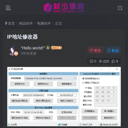
首页
精品软件
电脑软件
正文
IP地址修改器
"Hello,world!"
关注
私信
3年前更新
0
220
9