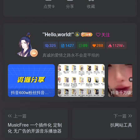
点赞
9
分享
收藏
"Hello,world!"
关注
325
1427
89
288
112W+
真诚的爱情之路永不会是平坦的
抖音600w粉丝抖音网红痞幼一手资料 877P 500M 含私拍
斗鱼红人 腐团儿 含付费 大尺写真 32套
上一篇
下一篇
MusicFree 一个插件化 定制
扒网站工具
化 无广告的开源音乐播放器