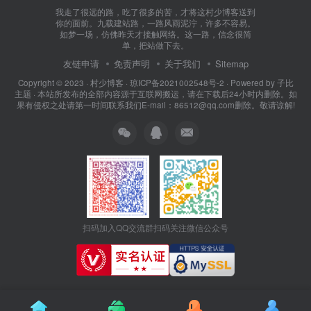
我走了很远的路，吃了很多的苦，才将这村少博客送到
你的面前。九载建站路，一路风雨泥泞，许多不容易。
如梦一场，仿佛昨天才接触网络。这一路，信念很简
单，把站做下去。
友链申请
免责声明
关于我们
Sitemap
Copyright © 2023 ·
村少博客
·
琼ICP备2021002548号-2
· Powered by
子比
主题
· 本站所发布的全部内容源于互联网搬运，请在下载后24小时内删除。如
果有侵权之处请第一时间联系我们E-mail：86512@qq.com删除。敬请谅解!
扫码加入QQ交流群
扫码关注微信公众号