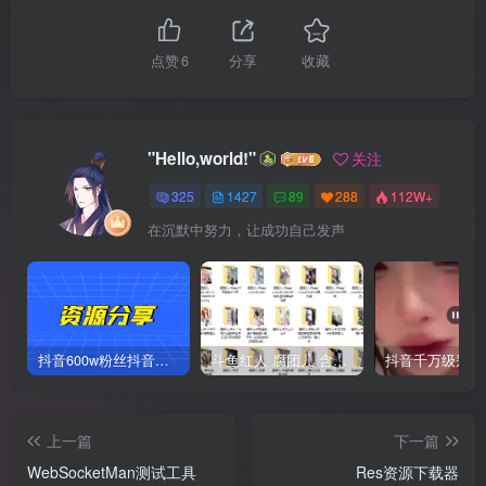
点赞
6
分享
收藏
"Hello,world!"
关注
325
1427
89
288
112W+
在沉默中努力，让成功自己发声
抖音600w粉丝抖音网红痞幼一手资料 877P 500M 含私拍
斗鱼红人 腐团儿 含付费 大尺写真 32套
上一篇
下一篇
WebSocketMan测试工具
Res资源下载器