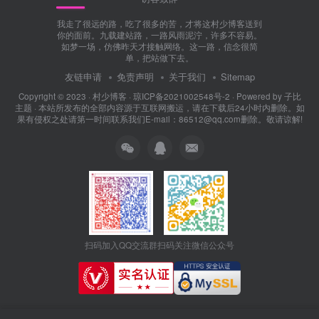
我走了很远的路，吃了很多的苦，才将这村少博客送到
你的面前。九载建站路，一路风雨泥泞，许多不容易。
如梦一场，仿佛昨天才接触网络。这一路，信念很简
单，把站做下去。
友链申请
免责声明
关于我们
Sitemap
Copyright © 2023 ·
村少博客
·
琼ICP备2021002548号-2
· Powered by
子比
主题
· 本站所发布的全部内容源于互联网搬运，请在下载后24小时内删除。如
果有侵权之处请第一时间联系我们E-mail：86512@qq.com删除。敬请谅解!
扫码加入QQ交流群
扫码关注微信公众号