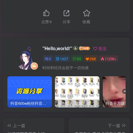
点赞
6
分享
收藏
"Hello,world!"
关注
0
1427
89
288
112W+
时间和经历会抚平一切伤痛
抖音600w粉丝抖音网红痞幼一手资料 877P 500M 含私拍
斗鱼红人 腐团儿 含付费 大尺写真 32套
上一篇
下一篇