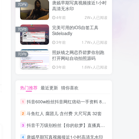
唐嫣早期写真视频接近1小时
TOP4
高清无水印
4年前
2W+人已阅读
完美可用的iOS自签工具
TOP5
Sideloadly
3年前
1.7W+人已阅读
照妖镜之网恋乔碧萝你别跑
TOP6
打开网站自动拍照源码
3年前
1.6W+人已阅读
热门推荐
最近更新
猜你喜欢
抖音600w粉丝抖音网红痞幼一手资料 877P 500M 含私拍
1
斗鱼红人 腐团儿 含付费 大尺写真 32套
2
抖音千万级别粉丝【你的欲梦】直播真空露点视频
3
唐嫣早期写真视频接近1小时高清无水印
4