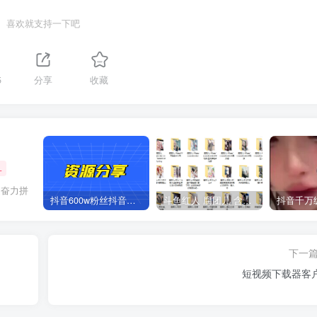
喜欢就支持一下吧
5
分享
收藏
+
是奋力拼
抖音600w粉丝抖音网红痞幼一手资料 877P 500M 含私拍
斗鱼红人 腐团儿 含付费 大尺写真 32套
下一
短视频下载器客