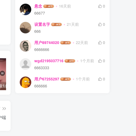
悬念
16天前
0
66677
设置名字
21天前
0
666
用户89744020
22天前
0
6666666
wgd2195037716
1个月前
0
6663333
用户67255297
1个月前
0
抖音千万级别粉丝【你的欲梦】直播真空露点视频
唐嫣早期写真视频接近1小时高清无水印
完美可用的iOS自签工具Sideloadly
666666
篇
户端