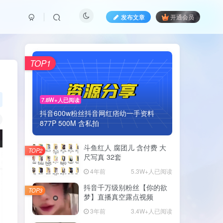
发布文章
开通会员
TOP1
7.8W+人已阅读
抖音600w粉丝抖音网红痞幼一手资料
877P 500M 含私拍
斗鱼红人 腐团儿 含付费 大
TOP2
尺写真 32套
4年前
5.3W+人已阅读
抖音千万级别粉丝【你的欲
TOP3
梦】直播真空露点视频
3年前
3.4W+人已阅读