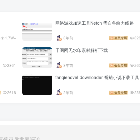
网络游戏加速工具Netch 需自备给力线路
1.7W+
3年前
32
会员专属
千图网无水印素材解析下载
2861
3年前
26
会员专属
fanqienovel-downloader 番茄小说下载工具
2616
2年前
23
会员专属
请登录后发表评论