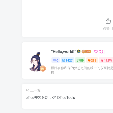
点赞
1
"Hello,world!"
关注
0
1427
89
288
112W
横跨在你和你的梦想之间的唯一的东西就
搏
上一篇
office安装激活 LKY OfficeTools