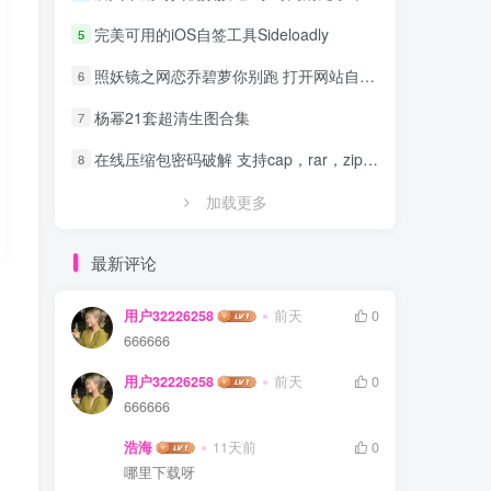
完美可用的iOS自签工具Sideloadly
5
照妖镜之网恋乔碧萝你别跑 打开网站自动拍照源码
6
杨幂21套超清生图合集
7
在线压缩包密码破解 支持cap，rar，zip，7z，excel，ppt，word，office等文件
8
加载更多
最新评论
用户32226258
前天
0
666666
用户32226258
前天
0
666666
浩海
11天前
0
哪里下载呀