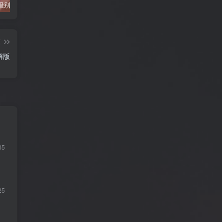
抖音千万级别粉丝【你的欲梦】直播真空露点视频
唐嫣早期写真视频接近1小时高清无水印
完美可用的iOS自签工具Sideloadly
篇
破解版
85
25