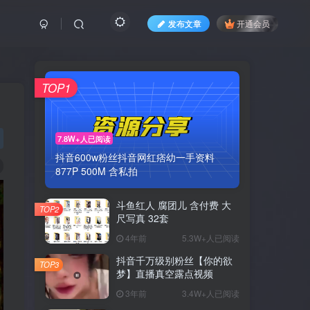
发布文章
开通会员
TOP1
7.8W+人已阅读
抖音600w粉丝抖音网红痞幼一手资料
877P 500M 含私拍
斗鱼红人 腐团儿 含付费 大
TOP2
尺写真 32套
4年前
5.3W+人已阅读
抖音千万级别粉丝【你的欲
TOP3
梦】直播真空露点视频
3年前
3.4W+人已阅读