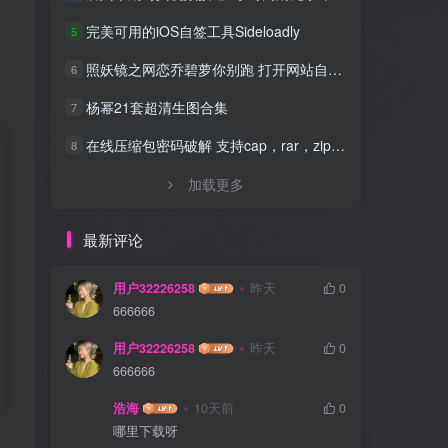
完美可用的iOS自签工具Sideloadly
5
照妖镜之网恋乔碧萝你别跑 打开网站自动拍照源码
6
杨幂21套超清生图合集
7
在线压缩包密码破解 支持cap，rar，zip，7z，excel，ppt，word，office等文件
8
加载更多
最新评论
用户32226258
昨天
0
666666
用户32226258
昨天
0
666666
浩海
10天前
0
哪里下载呀