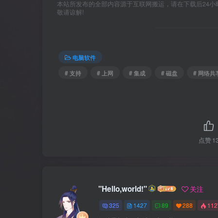
本站所发布的全部内容源于互联网搬运，请在下载后24小时内删
敬请谅解!
电脑软件
# 支持
# 上网
# 集成
# 磁盘
# 网络共
点赞
1
"Hello,world!"
关注
325
1427
89
288
11