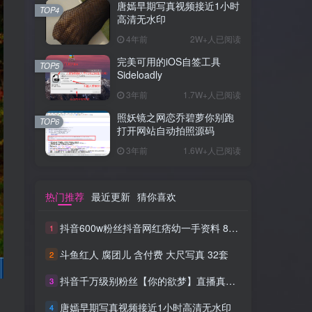
唐嫣早期写真视频接近1小时
TOP4
高清无水印
4年前
2W+人已阅读
完美可用的iOS自签工具
TOP5
Sideloadly
3年前
1.7W+人已阅读
照妖镜之网恋乔碧萝你别跑
TOP6
打开网站自动拍照源码
3年前
1.6W+人已阅读
热门推荐
最近更新
猜你喜欢
抖音600w粉丝抖音网红痞幼一手资料 877P 500M 含私拍
1
斗鱼红人 腐团儿 含付费 大尺写真 32套
2
抖音千万级别粉丝【你的欲梦】直播真空露点视频
3
唐嫣早期写真视频接近1小时高清无水印
4