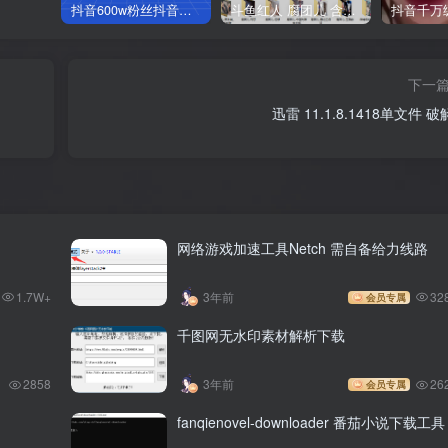
抖音600w粉丝抖音网红痞幼一手资料 877P 500M 含私拍
斗鱼红人 腐团儿 含付费 大尺写真 32套
下一
迅雷 11.1.8.1418单文件 
网络游戏加速工具Netch 需自备给力线路
1.7W+
3年前
32
会员专属
千图网无水印素材解析下载
2858
3年前
26
会员专属
fanqienovel-downloader 番茄小说下载工具