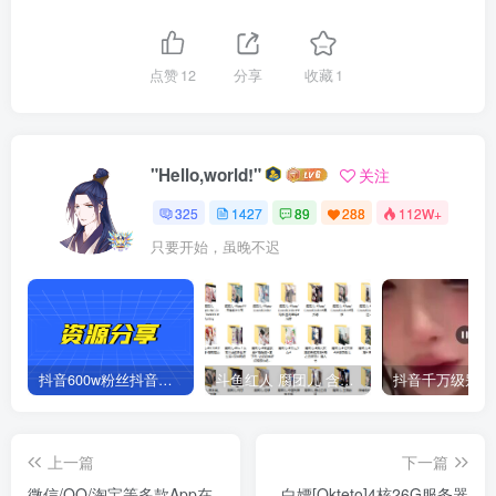
点赞
12
分享
收藏
1
"Hello,world!"
关注
325
1427
89
288
112W+
只要开始，虽晚不迟
抖音600w粉丝抖音网红痞幼一手资料 877P 500M 含私拍
斗鱼红人 腐团儿 含付费 大尺写真 32套
上一篇
下一篇
微信/QQ/淘宝等多款App在
白嫖[Okteto]4核26G服务器