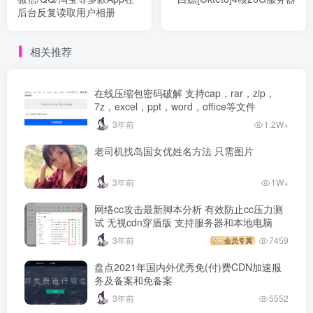
后台反复读取用户相册
相关推荐
在线压缩包密码破解 支持cap，rar，zip，
7z，excel，ppt，word，office等文件
3年前
1.2W+
老司机找岛国女优姓名方法 只需图片
3年前
1W+
网络cc攻击最新脚本分析 有效防止cc压力测
试 无视cdn穿盾版 支持服务器和本地电脑
3年前
7459
会员专属
盘点2021年国内外优秀免(付)费CDN加速服
务及备案和免备案
3年前
5552