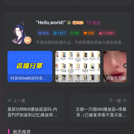
"Hello,world!"
关注
325
1427
89
288
112W+
不管你面对的是什么，为你所爱的而奋斗都会是值得的
抖音600w粉丝抖音网红痞幼一手资料 877P 500M 含私拍
斗鱼红人 腐团儿 含付费 大尺写真 32套
上一篇
下一篇
最新仿Bilibili播放器源码-内
京都一只喵bibi播放器+弹幕
置P2P加速和记忆播放弹幕
库（已修复弹幕不显示发送
等功用
时间）
相关推荐