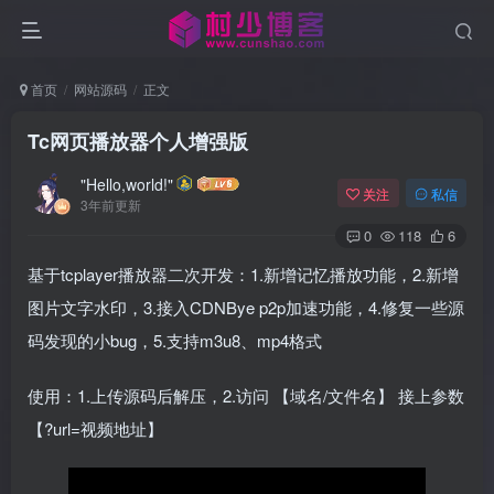
首页
网站源码
正文
Tc网页播放器个人增强版
"Hello,world!"
关注
私信
3年前更新
0
118
6
基于tcplayer播放器二次开发：1.新增记忆播放功能，2.新增
图片文字水印，3.接入CDNBye p2p加速功能，4.修复一些源
码发现的小bug，5.支持m3u8、mp4格式
使用：1.上传源码后解压，2.访问 【域名/文件名】 接上参数
【?url=视频地址】