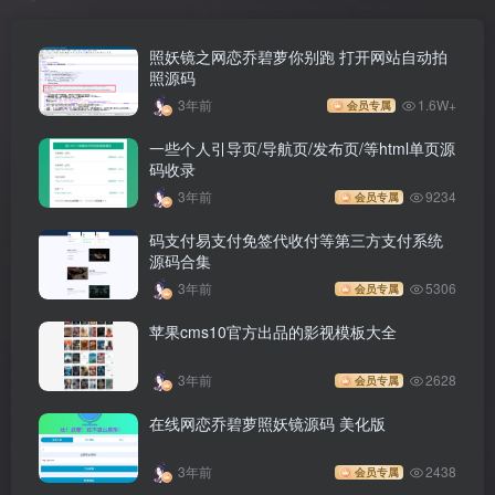
照妖镜之网恋乔碧萝你别跑 打开网站自动拍
照源码
3年前
1.6W+
会员专属
一些个人引导页/导航页/发布页/等html单页源
码收录
3年前
9234
会员专属
码支付易支付免签代收付等第三方支付系统
源码合集
3年前
5306
会员专属
苹果cms10官方出品的影视模板大全
3年前
2628
会员专属
在线网恋乔碧萝照妖镜源码 美化版
3年前
2438
会员专属