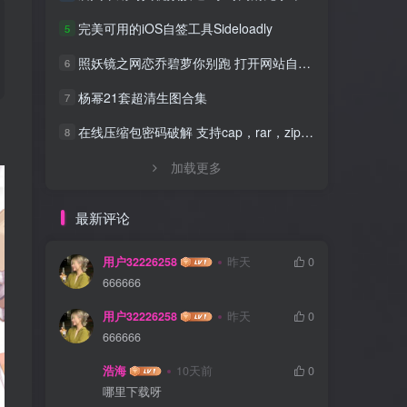
完美可用的iOS自签工具Sideloadly
5
照妖镜之网恋乔碧萝你别跑 打开网站自动拍照源码
6
杨幂21套超清生图合集
7
在线压缩包密码破解 支持cap，rar，zip，7z，excel，ppt，word，office等文件
8
加载更多
最新评论
用户32226258
昨天
0
666666
用户32226258
昨天
0
666666
浩海
10天前
0
哪里下载呀