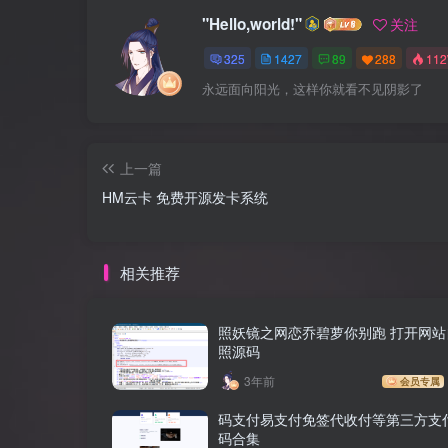
"Hello,world!"
关注
325
1427
89
288
11
永远面向阳光，这样你就看不见阴影了
上一篇
HM云卡 免费开源发卡系统
相关推荐
照妖镜之网恋乔碧萝你别跑 打开网站
照源码
3年前
会员专属
码支付易支付免签代收付等第三方支
码合集