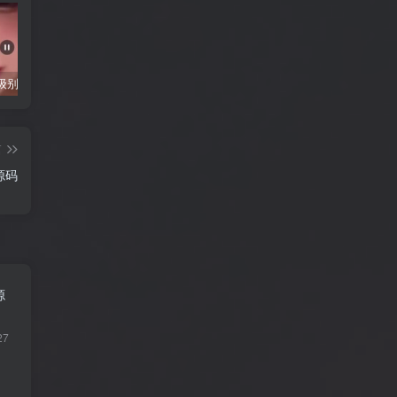
抖音千万级别粉丝【你的欲梦】直播真空露点视频
唐嫣早期写真视频接近1小时高清无水印
完美可用的iOS自签工具Sideloadly
篇
源码
源
27