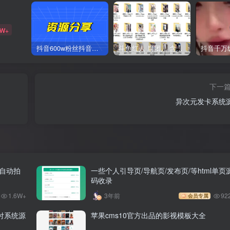
2W+
抖音600w粉丝抖音网红痞幼一手资料 877P 500M 含私拍
斗鱼红人 腐团儿 含付费 大尺写真 32套
下一
异次元发卡系统
自动拍
一些个人引导页/导航页/发布页/等html单页
码收录
1.6W+
3年前
92
会员专属
付系统源
苹果cms10官方出品的影视模板大全