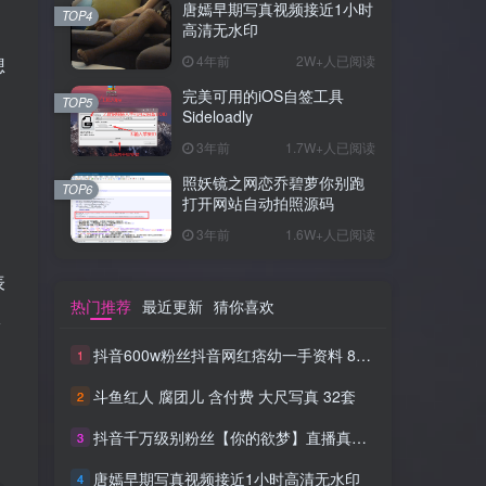
唐嫣早期写真视频接近1小时
TOP4
高清无水印
4年前
2W+人已阅读
想
完美可用的iOS自签工具
TOP5
Sideloadly
3年前
1.7W+人已阅读
照妖镜之网恋乔碧萝你别跑
TOP6
打开网站自动拍照源码
3年前
1.6W+人已阅读
表
热门推荐
最近更新
猜你喜欢
服
抖音600w粉丝抖音网红痞幼一手资料 877P 500M 含私拍
1
斗鱼红人 腐团儿 含付费 大尺写真 32套
2
抖音千万级别粉丝【你的欲梦】直播真空露点视频
3
唐嫣早期写真视频接近1小时高清无水印
4