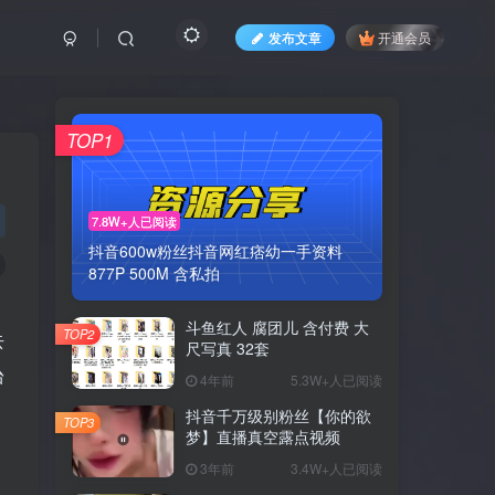
发布文章
开通会员
TOP1
7.8W+人已阅读
抖音600w粉丝抖音网红痞幼一手资料
877P 500M 含私拍
斗鱼红人 腐团儿 含付费 大
TOP2
去
尺写真 32套
台
4年前
5.3W+人已阅读
抖音千万级别粉丝【你的欲
TOP3
梦】直播真空露点视频
，
3年前
3.4W+人已阅读