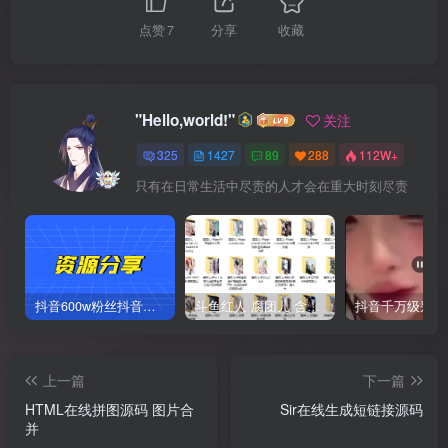
点赞
7
分享
收藏
"Hello,world!"
关注
325
1427
89
288
112W+
只有在日常生活中尽责的人才会在重大时刻尽责
抖音600w粉丝抖音网红痞幼一手资料 877P 500M 含私拍
斗鱼红人 腐团儿 含付费 大尺写真 32套
上一篇
下一篇
HTML在线拼图源码 图片合
Sir在线生成短链接源码
并