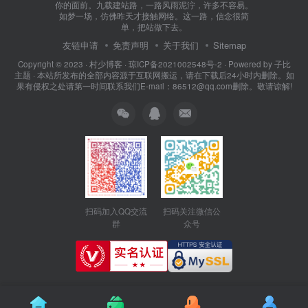
你的面前。九载建站路，一路风雨泥泞，许多不容易。
如梦一场，仿佛昨天才接触网络。这一路，信念很简
单，把站做下去。
友链申请
免责声明
关于我们
Sitemap
Copyright © 2023 ·
村少博客
·
琼ICP备2021002548号-2
· Powered by
子比
主题
· 本站所发布的全部内容源于互联网搬运，请在下载后24小时内删除。如
果有侵权之处请第一时间联系我们E-mail：86512@qq.com删除。敬请谅解!
扫码加入QQ交流
扫码关注微信公
群
众号