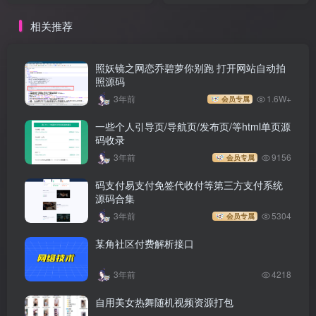
相关推荐
照妖镜之网恋乔碧萝你别跑 打开网站自动拍
照源码
3年前
1.6W+
会员专属
一些个人引导页/导航页/发布页/等html单页源
码收录
3年前
9156
会员专属
码支付易支付免签代收付等第三方支付系统
源码合集
3年前
5304
会员专属
某角社区付费解析接口
3年前
4218
自用美女热舞随机视频资源打包