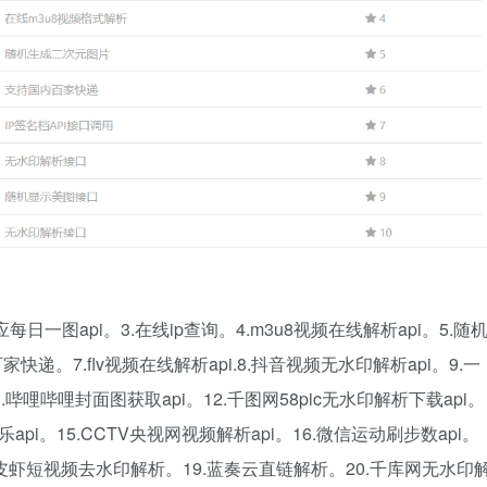
应每日一图api。3.在线ip查询。4.m3u8视频在线解析api。5.随
家快递。7.flv视频在线解析api.8.抖音视频无水印解析api。9.一
1.哔哩哔哩封面图获取api。12.千图网58pic无水印解析下载api。
api。15.CCTV央视网视频解析api。16.微信运动刷步数api。
.皮皮虾短视频去水印解析。19.蓝奏云直链解析。20.千库网无水印