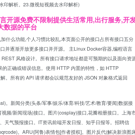
去水印解析。23.微视短视频去水印解析)
语言开源免费不限制提供生活常用,出行服务,开
益大数据的平台
么加什么功能,个人习惯比较乱,本页面公开的接口占所有接口五分
并逐渐开放更多接口并开源。 主Linux Docker容器,编程语言
采用 REST 风格设计。所有接口请求地址都是可预期的以及面向资
的正确或错误信息。使用 HTTP 内置的特性，如 HTTP
口易于理解。所有的 API 请求都会以规范友好的 JSON 对象格式返回
l)。新闻分类(头条/军事/娱乐/体育/科技/艺术/教育/要闻)数据接
视频/新闻现场)接口。图片(cosplay)接口,花瓣相册接口。上海
口、天气预报接口。IT资讯前端开发日报、知乎日报等。招聘信
qrcode)。ARU(阿鲁)表情包[作者授权]。图片反代(解决新浪图