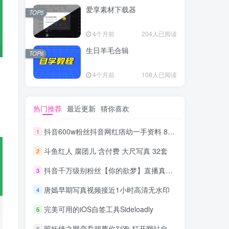
爱享素材下载器
TOP5
4个月前
204人已阅读
生日羊毛合辑
TOP6
4个月前
108人已阅读
，
热门推荐
最近更新
猜你喜欢
抖音600w粉丝抖音网红痞幼一手资料 877P 500M 含私拍
1
斗鱼红人 腐团儿 含付费 大尺写真 32套
2
抖音千万级别粉丝【你的欲梦】直播真空露点视频
3
唐嫣早期写真视频接近1小时高清无水印
4
完美可用的iOS自签工具Sideloadly
5
照妖镜之网恋乔碧萝你别跑 打开网站自动拍照源码
6