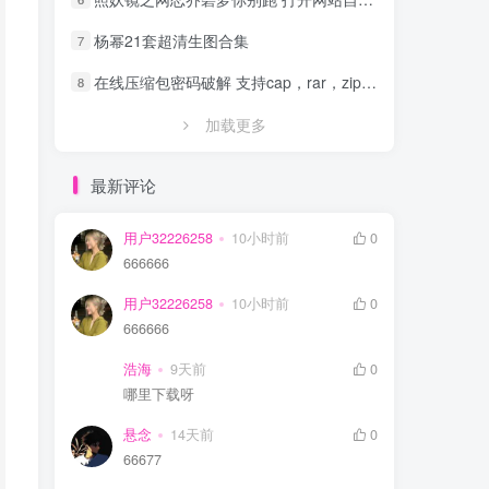
杨幂21套超清生图合集
7
在线压缩包密码破解 支持cap，rar，zip，7z，excel，ppt，word，office等文件
8
加载更多
最新评论
用户32226258
10小时前
0
666666
用户32226258
10小时前
0
666666
浩海
9天前
0
哪里下载呀
悬念
14天前
0
66677