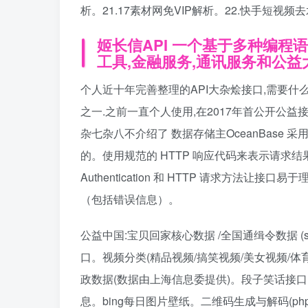
析。21.17素材网免VIP解析。22.快手短视频
姬长信API 一个基于多种编程
工具,金融服务,通讯服务和公
个人近十年完善整理的API大杂烩接口,需要什
之一.之前一直个人使用,在2017年首公开公益接口
杂七杂八不介绍了 数据存储主OceanBase 
的。使用规范的 HTTP 响应代码来表示请求结果
Authentication 和 HTTP 请求方法让接
（包括错误信息）。
公益中国:宝贝回家核心数据 /全国通缉令数据 (ss
口。视频分类(精品视频/搞笑视频/美女视频/体育
政数据(数据由上海信息委提供)。段子笑话接
息。bing每日图片壁纸。二维码生成与解码(php