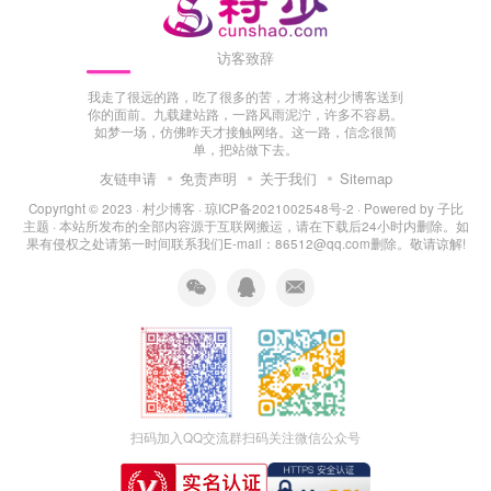
访客致辞
我走了很远的路，吃了很多的苦，才将这村少博客送到
你的面前。九载建站路，一路风雨泥泞，许多不容易。
如梦一场，仿佛昨天才接触网络。这一路，信念很简
单，把站做下去。
友链申请
免责声明
关于我们
Sitemap
Copyright © 2023 ·
村少博客
·
琼ICP备2021002548号-2
· Powered by
子比
主题
· 本站所发布的全部内容源于互联网搬运，请在下载后24小时内删除。如
果有侵权之处请第一时间联系我们E-mail：86512@qq.com删除。敬请谅解!
扫码加入QQ交流群
扫码关注微信公众号