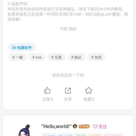
©
版权声明
本站所发布的全部内容源于互联网搬运，请在下载后24小时内删除。
如果有侵权之处请第一时间联系我们E-mail：86512@qq.com删除。敬
请谅解!
THE END
电脑软件
# 一键
# exe
# 无视
# 验证
# 加壳
喜欢就支持一下吧
点赞
5
分享
收藏
2
"Hello,world!"
关注