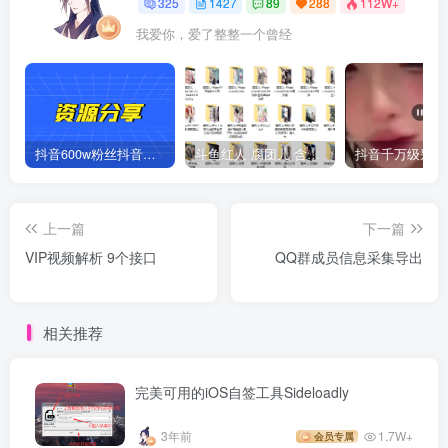
325
1427
89
288
112W+
我爱你，爱了整整一个曾经
抖音600w粉丝抖音网红痞幼一手资料 877P 500M 含私拍
斗鱼红人 腐团儿 含付费 大尺写真 32套
上一篇
下一篇
VIP视频解析 9个接口
QQ群成员信息采集导出
相关推荐
完美可用的iOS自签工具Sideloadly
3年前
1.7W+
会员专属