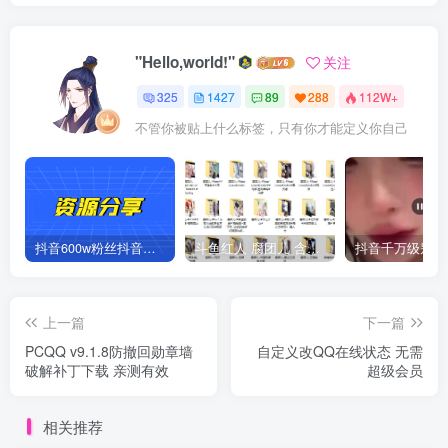
"Hello,world!"
关注
325
1427
89
288
112W+
不管你被贴上什么标签，只有你才能定义你自己
抖音600w粉丝抖音网红痞幼一手资料 877P 500M 含私拍
斗鱼红人 腐团儿 含付费 大尺写真 32套
上一篇
下一篇
PCQQ v9.1.8防撤回勋章墙
自定义改QQ在线状态 无需
破解补丁下载 亲测有效
超级会员
相关推荐