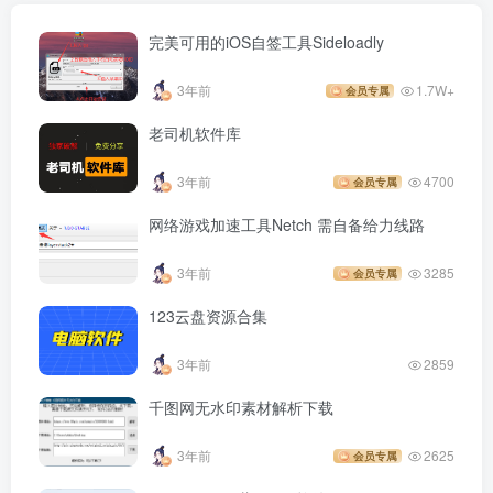
完美可用的iOS自签工具Sideloadly
3年前
1.7W+
会员专属
老司机软件库
3年前
4700
会员专属
网络游戏加速工具Netch 需自备给力线路
3年前
3285
会员专属
123云盘资源合集
3年前
2859
千图网无水印素材解析下载
3年前
2625
会员专属