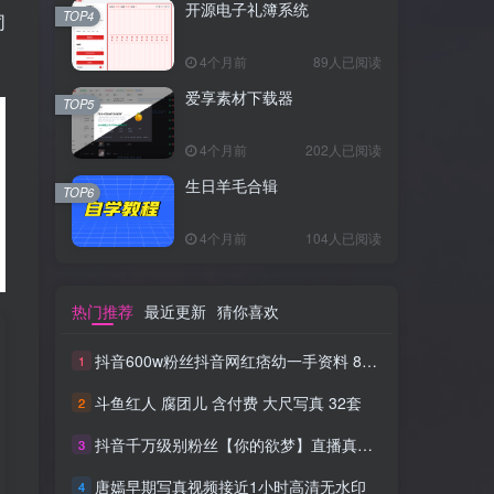
开源电子礼簿系统
TOP4
同
4个月前
89人已阅读
爱享素材下载器
TOP5
4个月前
202人已阅读
生日羊毛合辑
TOP6
4个月前
104人已阅读
热门推荐
最近更新
猜你喜欢
抖音600w粉丝抖音网红痞幼一手资料 877P 500M 含私拍
1
斗鱼红人 腐团儿 含付费 大尺写真 32套
2
抖音千万级别粉丝【你的欲梦】直播真空露点视频
3
唐嫣早期写真视频接近1小时高清无水印
4