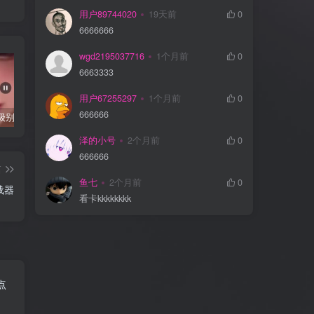
用户89744020
19天前
0
6666666
wgd2195037716
1个月前
0
6663333
用户67255297
1个月前
0
666666
抖音千万级别粉丝【你的欲梦】直播真空露点视频
唐嫣早期写真视频接近1小时高清无水印
完美可用的iOS自签工具Sideloadly
泽的小号
2个月前
0
666666
篇
鱼七
2个月前
0
下载器
看卡kkkkkkkk
点