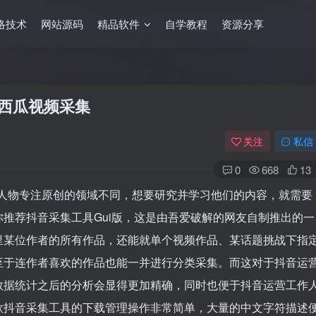
络技术
网站源码
精品软件
自学教程
资源分享
+西瓜视频采集
关注
私信
0
668
13
些人物专注原创的领域不同，想要研究并学习他们的内容，就需要
推荐抖音采集工具Gui版，这是由吾爱破解的网友自制推出的一
里某位作者的所有作品，还能就单个视频作品、某话题挑战下指
至于连作者喜欢的作品也能一并进行分类采集。而这对于抖音运
数据统计之后的分析会显得更加精确，同时也便于抖音运营工作
款抖音采集工具的下载管理操作非常简单，大量的中文字符描述