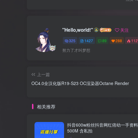
"Hello,world!"
关注
325
1427
89
288
11
努力了才叫梦想
上一篇
OC4.0全汉化版R19-S23 OC渲染器Octane Render
相关推荐
抖音600w粉丝抖音网红痞幼一手资料 
500M 含私拍