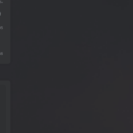
W+
街
05
56