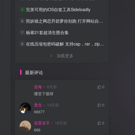
完美可用的iOS自签工具Sideloadly
5
照妖镜之网恋乔碧萝你别跑 打开网站自动拍照源码
6
杨幂21套超清生图合集
7
在线压缩包密码破解 支持cap，rar，zip，7z，excel，ppt，word，office等文件
8
加载更多
最新评论
浩海
8天前
0
哪里下载呀
悬念
14天前
0
66677
设置名字
18天前
0
666