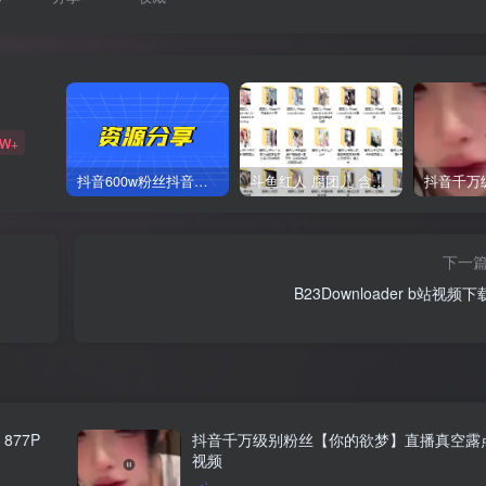
2W+
抖音600w粉丝抖音网红痞幼一手资料 877P 500M 含私拍
斗鱼红人 腐团儿 含付费 大尺写真 32套
下一
B23Downloader b站视频
877P
抖音千万级别粉丝【你的欲梦】直播真空露
视频