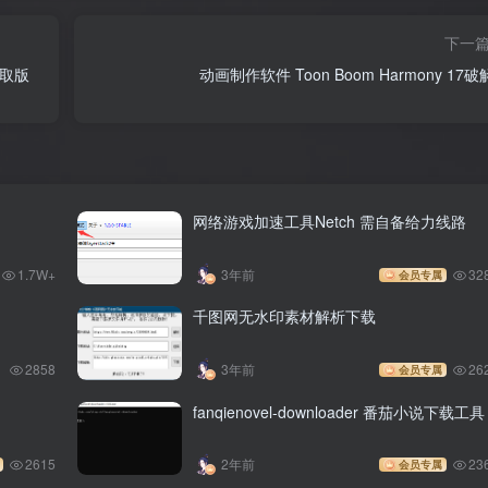
下一
提取版
动画制作软件 Toon Boom Harmony 17
网络游戏加速工具Netch 需自备给力线路
1.7W+
3年前
32
会员专属
千图网无水印素材解析下载
2858
3年前
26
会员专属
fanqienovel-downloader 番茄小说下载工具
2615
2年前
23
会员专属