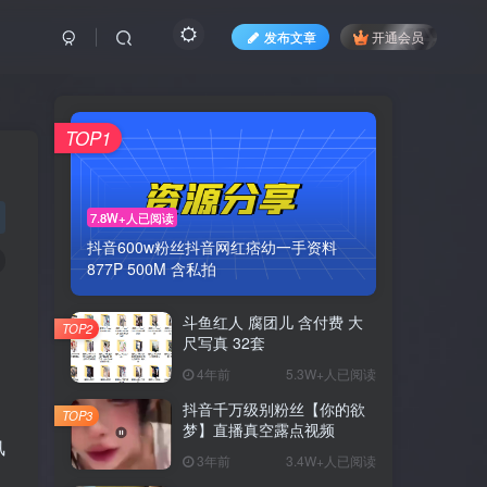
发布文章
开通会员
TOP1
7.8W+人已阅读
抖音600w粉丝抖音网红痞幼一手资料
877P 500M 含私拍
斗鱼红人 腐团儿 含付费 大
TOP2
尺写真 32套
4年前
5.3W+人已阅读
抖音千万级别粉丝【你的欲
TOP3
梦】直播真空露点视频
风
3年前
3.4W+人已阅读