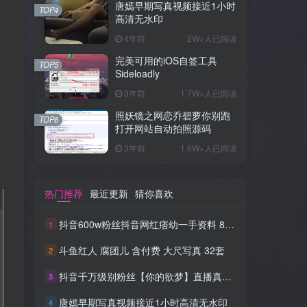
唐嫣早期写真视频接近1小时
TOP4
高清无水印
4年前
2W+人已阅读
完美可用的iOS自签工具
TOP5
Sideloadly
3年前
1.7W+人已阅读
照妖镜之网恋乔碧萝你别跑
TOP6
打开网站自动拍照源码
3年前
1.6W+人已阅读
热门推荐
最近更新
猜你喜欢
抖音600w粉丝抖音网红痞幼一手资料 877P 500M 含私拍
1
斗鱼红人 腐团儿 含付费 大尺写真 32套
2
抖音千万级别粉丝【你的欲梦】直播真空露点视频
3
唐嫣早期写真视频接近1小时高清无水印
4