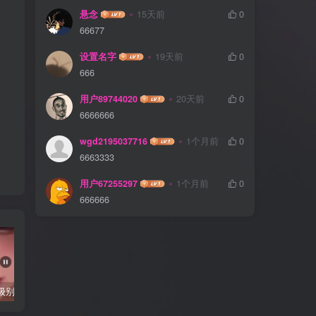
悬念
15天前
0
66677
设置名字
19天前
0
666
用户89744020
20天前
0
6666666
wgd2195037716
1个月前
0
6663333
用户67255297
1个月前
0
666666
抖音千万级别粉丝【你的欲梦】直播真空露点视频
唐嫣早期写真视频接近1小时高清无水印
完美可用的iOS自签工具Sideloadly