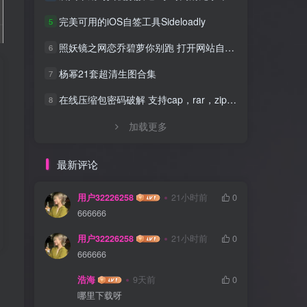
完美可用的iOS自签工具Sideloadly
5
照妖镜之网恋乔碧萝你别跑 打开网站自动拍照源码
6
杨幂21套超清生图合集
7
在线压缩包密码破解 支持cap，rar，zip，7z，excel，ppt，word，office等文件
8
加载更多
最新评论
用户32226258
21小时前
0
666666
用户32226258
21小时前
0
666666
浩海
9天前
0
哪里下载呀