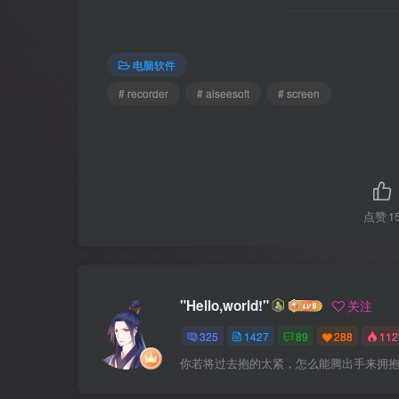
电脑软件
# recorder
# aiseesoft
# screen
点赞
1
"Hello,world!"
关注
325
1427
89
288
11
你若将过去抱的太紧，怎么能腾出手来拥