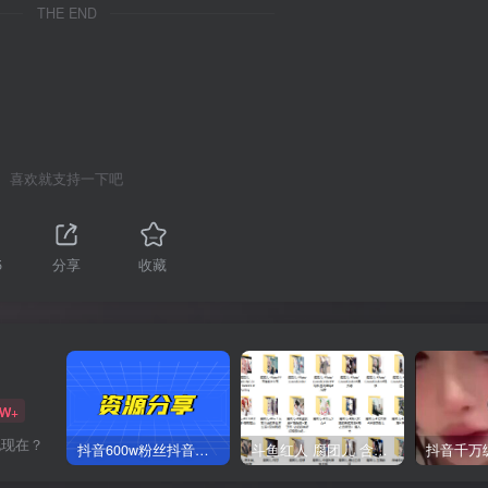
THE END
喜欢就支持一下吧
5
分享
收藏
2W+
抱现在？
抖音600w粉丝抖音网红痞幼一手资料 877P 500M 含私拍
斗鱼红人 腐团儿 含付费 大尺写真 32套