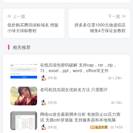
上一篇
下一篇
低价购买腾讯绿标域名 绝版
拼多多仅需1000元做虚拟店
小绿大绿标教程
铺免4万保证金教程
相关推荐
在线压缩包密码破解 支持cap，rar，zip，
7z，excel，ppt，word，office等文件
3年前
1.2W+
老司机找岛国女优姓名方法 只需图片
3年前
1W+
网络cc攻击最新脚本分析 有效防止cc压力测
试 无视cdn穿盾版 支持服务器和本地电脑
3年前
7459
会员专属