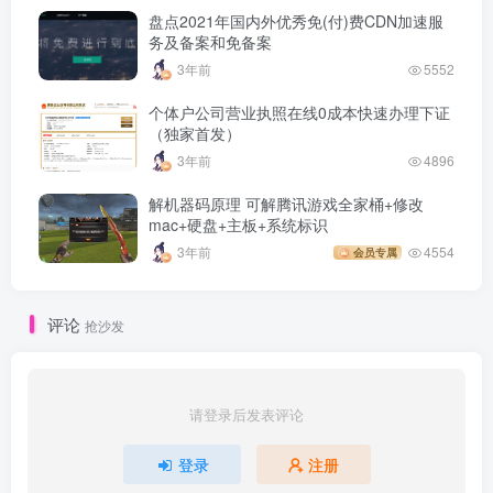
盘点2021年国内外优秀免(付)费CDN加速服
务及备案和免备案
3年前
5552
个体户公司营业执照在线0成本快速办理下证
（独家首发）
3年前
4896
解机器码原理 可解腾讯游戏全家桶+修改
mac+硬盘+主板+系统标识
3年前
4554
会员专属
评论
抢沙发
请登录后发表评论
登录
注册