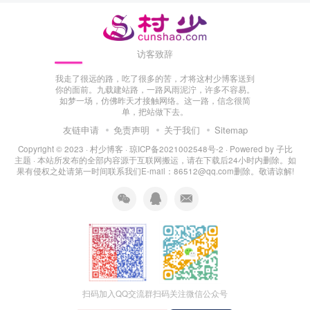
访客致辞
我走了很远的路，吃了很多的苦，才将这村少博客送到
你的面前。九载建站路，一路风雨泥泞，许多不容易。
如梦一场，仿佛昨天才接触网络。这一路，信念很简
单，把站做下去。
友链申请
免责声明
关于我们
Sitemap
Copyright © 2023 ·
村少博客
·
琼ICP备2021002548号-2
· Powered by
子比
主题
· 本站所发布的全部内容源于互联网搬运，请在下载后24小时内删除。如
果有侵权之处请第一时间联系我们E-mail：86512@qq.com删除。敬请谅解!
扫码加入QQ交流群
扫码关注微信公众号