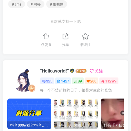
# cms
# 对接
# 影视网
喜欢就支持一下吧
点赞
6
分享
收藏
1
"Hello,world!"
关注
325
1427
89
288
112W+
每一个不曾起舞的日子，都是对生命的辜负
抖音600w粉丝抖音网红痞幼一手资料 877P 500M 含私拍
斗鱼红人 腐团儿 含付费 大尺写真 32套