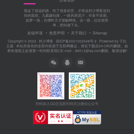
我走了很远的路，吃了很多的苦，才将这村少博客送到
你的面前。九载建站路，一路风雨泥泞，许多不容易。
如梦一场，仿佛昨天才接触网络。这一路，信念很简
单，把站做下去。
友链申请
免责声明
关于我们
Sitemap
Copyright © 2023 ·
村少博客
·
琼ICP备2021002548号-2
· Powered by
子比
主题
· 本站所发布的全部内容源于互联网搬运，请在下载后24小时内删除。如
果有侵权之处请第一时间联系我们E-mail：86512@qq.com删除。敬请谅解!
扫码加入QQ交流群
扫码关注微信公众号