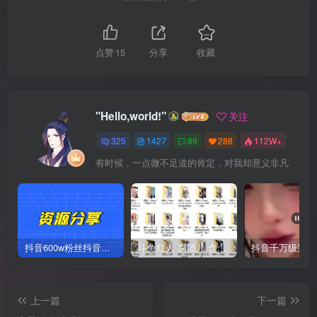
点赞
15
分享
收藏
"Hello,world!"
关注
325
1427
89
288
112W+
有时候，一点微不足道的肯定，对我却意义非凡
抖音600w粉丝抖音网红痞幼一手资料 877P 500M 含私拍
斗鱼红人 腐团儿 含付费 大尺写真 32套
上一篇
下一篇