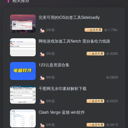
相关推荐
完美可用的iOS自签工具Sideloadly
3年前
1.7W+
会员专属
网络游戏加速工具Netch 需自备给力线路
3年前
3285
会员专属
123云盘资源合集
3年前
2859
千图网无水印素材解析下载
3年前
2625
会员专属
Clash Verge 蓝猫 win软件
3年前
2615
会员专属