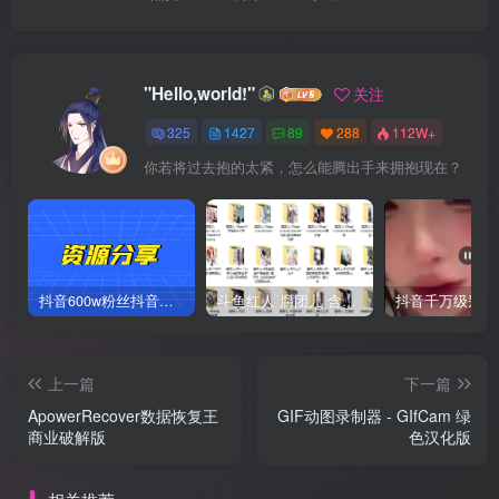
"Hello,world!"
关注
325
1427
89
288
112W+
你若将过去抱的太紧，怎么能腾出手来拥抱现在？
抖音600w粉丝抖音网红痞幼一手资料 877P 500M 含私拍
斗鱼红人 腐团儿 含付费 大尺写真 32套
上一篇
下一篇
ApowerRecover数据恢复王
GIF动图录制器 - GIfCam 绿
商业破解版
色汉化版