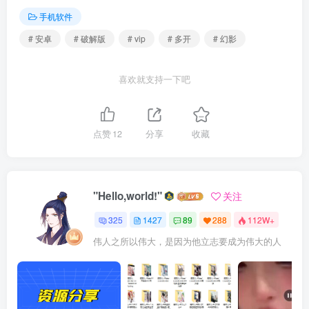
手机软件
# 安卓
# 破解版
# vip
# 多开
# 幻影
喜欢就支持一下吧
点赞
12
分享
收藏
"Hello,world!"
关注
325
1427
89
288
112W+
伟人之所以伟大，是因为他立志要成为伟大的人