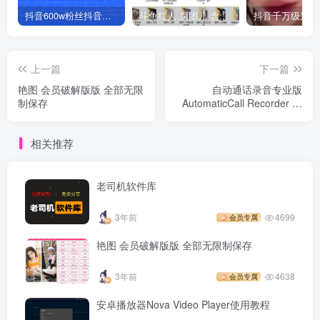
抖音600w粉丝抖音网红痞幼一手资料 877P 500M 含私拍
斗鱼红人 腐团儿 含付费 大尺写真 32套
上一篇
下一篇
艳图 会员破解版版 全部无限
自动通话录音专业版
制保存
AutomaticCall Recorder 强
化版
相关推荐
老司机软件库
3年前
4699
会员专属
艳图 会员破解版版 全部无限制保存
3年前
4638
会员专属
安卓播放器Nova Video Player使用教程