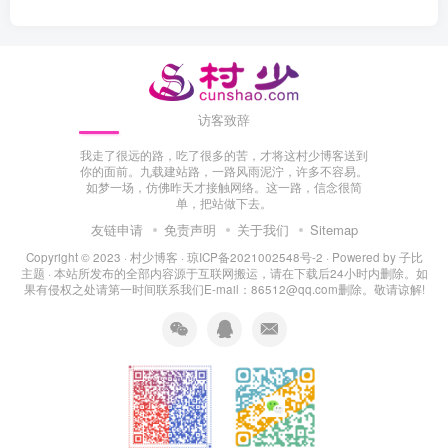
访客致辞
我走了很远的路，吃了很多的苦，才将这村少博客送到
你的面前。九载建站路，一路风雨泥泞，许多不容易。
如梦一场，仿佛昨天才接触网络。这一路，信念很简
单，把站做下去。
友链申请
免责声明
关于我们
Sitemap
Copyright © 2023 ·
村少博客
·
琼ICP备2021002548号-2
· Powered by
子比
主题
· 本站所发布的全部内容源于互联网搬运，请在下载后24小时内删除。如
果有侵权之处请第一时间联系我们E-mail：86512@qq.com删除。敬请谅解!