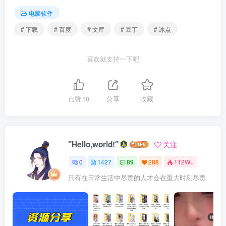
电脑软件
# 下载
# 百度
# 文库
# 豆丁
# 冰点
喜欢就支持一下吧
点赞
10
分享
收藏
"Hello,world!"
关注
0
1427
89
288
112W+
只有在日常生活中尽责的人才会在重大时刻尽责