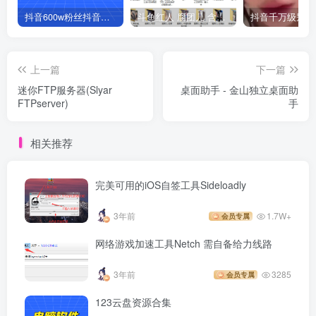
抖音600w粉丝抖音网红痞幼一手资料 877P 500M 含私拍
斗鱼红人 腐团儿 含付费 大尺写真 32套
上一篇
下一篇
迷你FTP服务器(Slyar
桌面助手 - 金山独立桌面助
FTPserver)
手
相关推荐
完美可用的iOS自签工具Sideloadly
3年前
1.7W+
会员专属
网络游戏加速工具Netch 需自备给力线路
3年前
3285
会员专属
123云盘资源合集