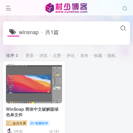
winsnap
共1篇
排序
更新
浏览
点赞
评论
发布
收藏
随机
WinSnap 简体中文破解版绿
色单文件
会员专属
电脑软件
3年前
181