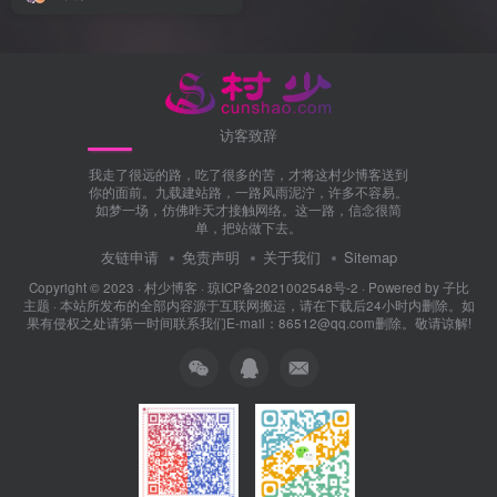
访客致辞
我走了很远的路，吃了很多的苦，才将这村少博客送到
你的面前。九载建站路，一路风雨泥泞，许多不容易。
如梦一场，仿佛昨天才接触网络。这一路，信念很简
单，把站做下去。
友链申请
免责声明
关于我们
Sitemap
Copyright © 2023 ·
村少博客
·
琼ICP备2021002548号-2
· Powered by
子比
主题
· 本站所发布的全部内容源于互联网搬运，请在下载后24小时内删除。如
果有侵权之处请第一时间联系我们E-mail：86512@qq.com删除。敬请谅解!