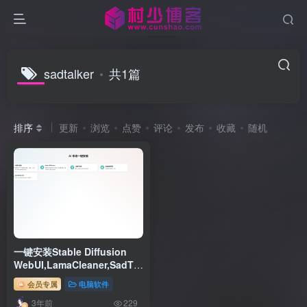
sadtalker
共1篇
排序
更新
浏览
点赞
评论
发布
收藏
随机
一键安装Stable Diffusion
WebUI,LamaCleaner,SadTalker,ChatGLM2-
6B,等AI工具,使用国内镜像,无
会员专属
电脑软件
需魔法。
3年前
229