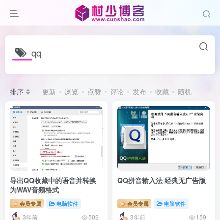
qq
排序
更新
浏览
点赞
评论
发布
收藏
随机
导出QQ收藏中的语音并转换
QQ拼音输入法 经典无广告版
为WAV音频格式
会员专属
电脑软件
会员专属
电脑软件
3年前
3年前
502
159