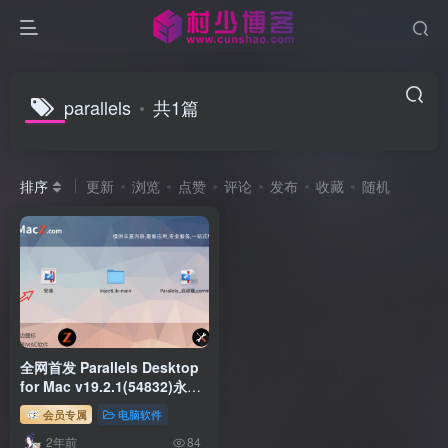
parallels
共1篇
排序
更新
浏览
点赞
评论
发布
收藏
随机
全网首发 Parallels Desktop
for Mac v19.2.1(54832)永久
直破解商业版 支持intel/M1/2
会员专属
电脑软件
pd虚拟机
2年前
84