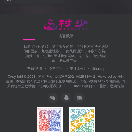
访客致辞
我走了很远的路，吃了很多的苦，才将这村少博客送到
你的面前。九载建站路，一路风雨泥泞，许多不容易。
如梦一场，仿佛昨天才接触网络。这一路，信念很简
单，把站做下去。
友链申请
免责声明
关于我们
Sitemap
Copyright © 2023 ·
村少博客
·
琼ICP备2021002548号-2
· Powered by
子比
主题
· 本站所发布的全部内容源于互联网搬运，请在下载后24小时内删除。如
果有侵权之处请第一时间联系我们E-mail：86512@qq.com删除。敬请谅解!