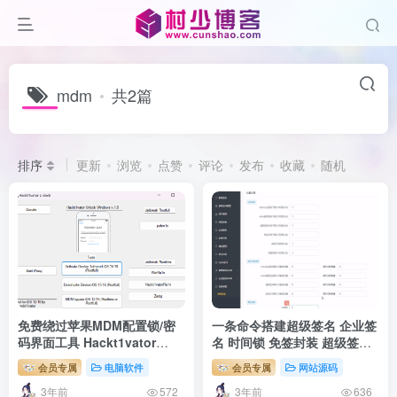
mdm
共2篇
排序
更新
浏览
点赞
评论
发布
收藏
随机
免费绕过苹果MDM配置锁/密
一条命令搭建超级签名 企业签
码界面工具 Hackt1vator
名 时间锁 免签封装 超级签
Unlock
mdm 企业签mdm 应用分发
会员专属
电脑软件
会员专属
网站源码
应用多开多合一系统
3年前
3年前
572
636