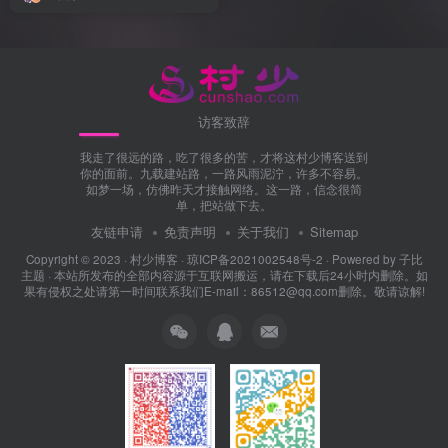
访客致辞
我走了很远的路，吃了很多的苦，才将这村少博客送到
你的面前。九载建站路，一路风雨泥泞，许多不容易。
如梦一场，仿佛昨天才接触网络。这一路，信念很简
单，把站做下去。
友链申请
免责声明
关于我们
Sitemap
Copyright © 2023 ·
村少博客
·
琼ICP备2021002548号-2
· Powered by
子比
主题
· 本站所发布的全部内容源于互联网搬运，请在下载后24小时内删除。如
果有侵权之处请第一时间联系我们E-mail：86512@qq.com删除。敬请谅解!