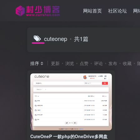
网站首页
社区论坛
网
cuteonep
共1篇
排序
更新
浏览
点赞
评论
发布
收藏
CuteOneP 一款php的OneDrive多网盘