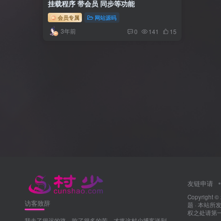
挂载程序 带会员 同步等功能
会员专属
网站源码
3年前
0
141
15
友链申请
Copyright ©
访客致辞
题
· 本站
权之处请第一时
我走了很远的路，吃了很多的苦，才将这村少博客送到