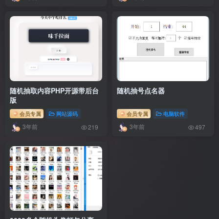
随机抽取内容PHP开源带后台
随机抽号点名器
版
会员专属
网站源码
会员专属
电脑软件
3年前
3年前
219
497