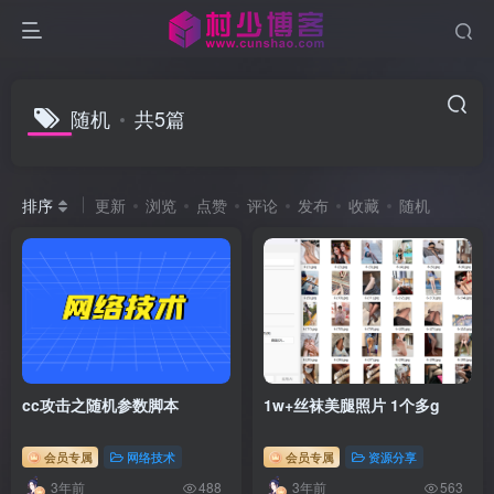
随机
共5篇
排序
更新
浏览
点赞
评论
发布
收藏
随机
cc攻击之随机参数脚本
1w+丝袜美腿照片 1个多g
会员专属
网络技术
会员专属
资源分享
3年前
3年前
488
563